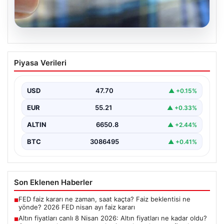
06.08.2026
Altın fiyatları canlı 8 Nisan 2026: Altın
Piyasa Verileri
fiyatları ne kadar oldu? Gram, çeyrek,
yarım ve cumhuriyet altını alış satış
fiyatları
USD
47.70
▲ +0.15%
EUR
55.21
▲ +0.33%
ALTIN
6650.8
▲ +2.44%
BTC
3086495
▲ +0.41%
Son Eklenen Haberler
FED faiz kararı ne zaman, saat kaçta? Faiz beklentisi ne
■
yönde? 2026 FED nisan ayı faiz kararı
Altın fiyatları canlı 8 Nisan 2026: Altın fiyatları ne kadar oldu?
■