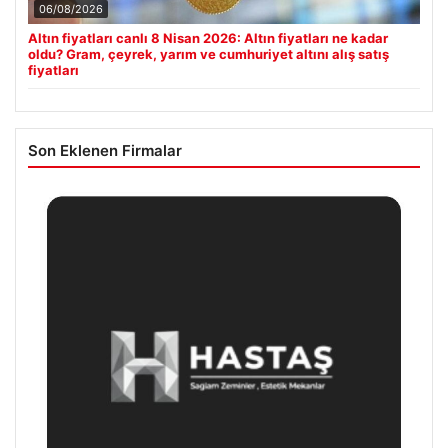
06/08/2026
Altın fiyatları canlı 8 Nisan 2026: Altın fiyatları ne kadar
oldu? Gram, çeyrek, yarım ve cumhuriyet altını alış satış
fiyatları
Son Eklenen Firmalar