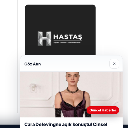
×
Göz Atın
Hastaş Beton
26/05/2026
Güncel Haberler
Cara Delevingne açık konuştu! Cinsel