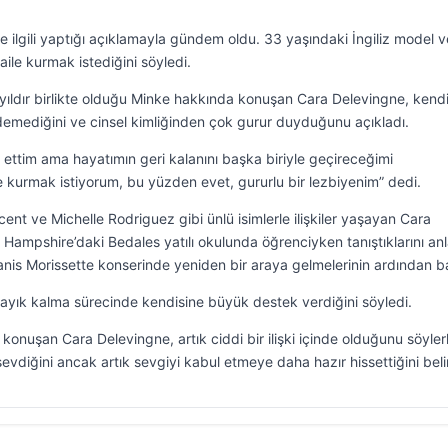
e ilgili yaptığı açıklamayla gündem oldu. 33 yaşındaki İngiliz model v
aile kurmak istediğini söyledi.
 yıldır birlikte olduğu Minke hakkında konuşan Cara Delevingne, kendi
 edemediğini ve cinsel kimliğinden çok gurur duyduğunu açıkladı.
t ettim ama hayatımın geri kalanını başka biriyle geçireceğimi
 kurmak istiyorum, bu yüzden evet, gururlu bir lezbiyenim” dedi.
nt ve Michelle Rodriguez gibi ünlü isimlerle ilişkiler yaşayan Cara
 Hampshire’daki Bedales yatılı okulunda öğrenciyken tanıştıklarını anla
r Alanis Morissette konserinde yeniden bir araya gelmelerinin ardından b
ayık kalma sürecinde kendisine büyük destek verdiğini söyledi.
a konuşan Cara Delevingne, artık ciddi bir ilişki içinde olduğunu söyle
vdiğini ancak artık sevgiyi kabul etmeye daha hazır hissettiğini belir