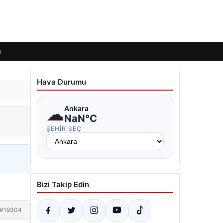
ı
Hava Durumu
☁
Ankara
NaN°C
ŞEHIR SEÇ
Bizi Takip Edin
#19304