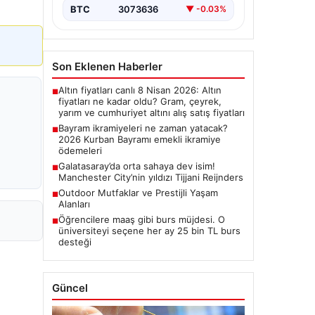
BTC
3073636
▼ -0.03%
Son Eklenen Haberler
Altın fiyatları canlı 8 Nisan 2026: Altın
■
fiyatları ne kadar oldu? Gram, çeyrek,
yarım ve cumhuriyet altını alış satış fiyatları
Bayram ikramiyeleri ne zaman yatacak?
■
2026 Kurban Bayramı emekli ikramiye
ödemeleri
Galatasaray’da orta sahaya dev isim!
■
Manchester City’nin yıldızı Tijjani Reijnders
Outdoor Mutfaklar ve Prestijli Yaşam
■
Alanları
Öğrencilere maaş gibi burs müjdesi. O
■
üniversiteyi seçene her ay 25 bin TL burs
desteği
Güncel