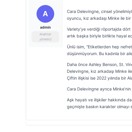
Cara Delevingne, cinsel yönelimiyl
A
oyuncu, kız arkadaşı Minke ile bir 
admin
Variety’ye verdiği röportajda dört
Anahtar
artık başka biriyle birlikte hayal
yönetici
Ünlü isim, “Etiketlerden hep nefre
düşünmüyorum. Bu kadınla bir aile
Daha önce Ashley Benson, St. Vince
Delevingne, kız arkadaşı Minke ile
Çiftin ilişkisi ise 2022 yılında bi
Cara Delevingne ayrıca Minke’nin 
Aşk hayatı ve ilişkiler hakkında d
geçmişte baskın karakter olmayı se