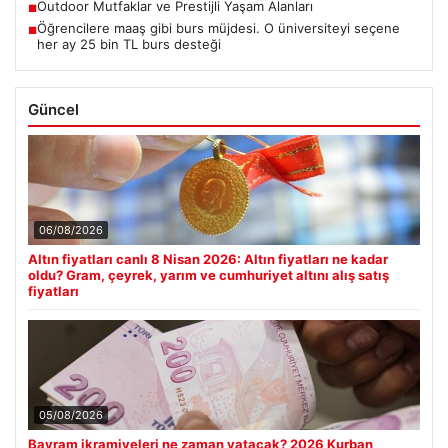
Outdoor Mutfaklar ve Prestijli Yaşam Alanları
■
Öğrencilere maaş gibi burs müjdesi. O üniversiteyi seçene
■
her ay 25 bin TL burs desteği
Güncel
06/08/2026
Altın fiyatları canlı 8 Nisan 2026: Altın fiyatları ne kadar
oldu? Gram, çeyrek, yarım ve cumhuriyet altını alış satış
fiyatları
05/08/2026
Bayram ikramiyeleri ne zaman yatacak? 2026 Kurban