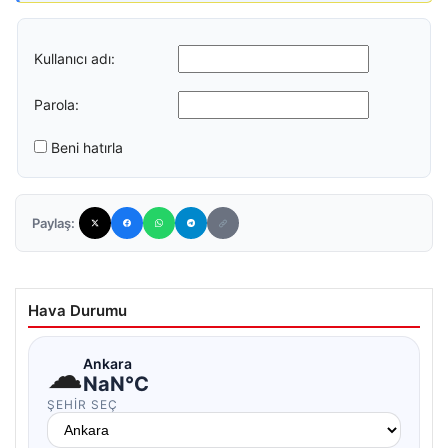
Kullanıcı adı:
Parola:
Beni hatırla
Paylaş:
Hava Durumu
☁
Ankara
NaN°C
ŞEHIR SEÇ