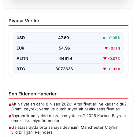
05.08.2026
Bayram ikramiyeleri ne zaman yatacak?
Piyasa Verileri
2026 Kurban Bayramı emekli ikramiye
ödemeleri
USD
47.60
▲ +0.05%
EUR
54.96
▼ -0.11%
ALTIN
6491.4
▼ -0.07%
BTC
3073636
▼ -0.03%
Son Eklenen Haberler
Altın fiyatları canlı 8 Nisan 2026: Altın fiyatları ne kadar oldu?
■
Gram, çeyrek, yarım ve cumhuriyet altını alış satış fiyatları
Bayram ikramiyeleri ne zaman yatacak? 2026 Kurban Bayramı
■
emekli ikramiye ödemeleri
Galatasaray’da orta sahaya dev isim! Manchester City’nin
■
yıldızı Tijjani Reijnders