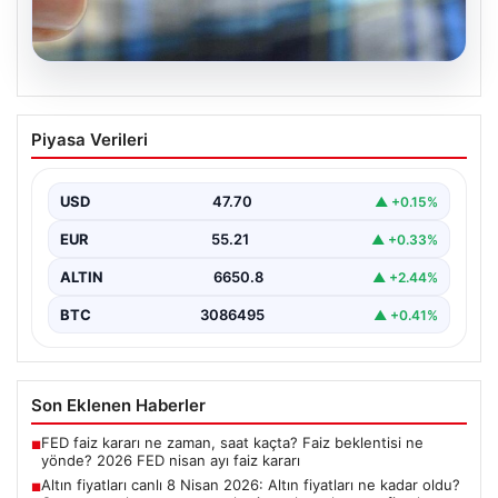
06.08.2026
Altın fiyatları canlı 8 Nisan 2026: Altın
Piyasa Verileri
fiyatları ne kadar oldu? Gram, çeyrek,
yarım ve cumhuriyet altını alış satış
fiyatları
USD
47.70
▲ +0.15%
EUR
55.21
▲ +0.33%
ALTIN
6650.8
▲ +2.44%
BTC
3086495
▲ +0.41%
Son Eklenen Haberler
FED faiz kararı ne zaman, saat kaçta? Faiz beklentisi ne
■
yönde? 2026 FED nisan ayı faiz kararı
Altın fiyatları canlı 8 Nisan 2026: Altın fiyatları ne kadar oldu?
■