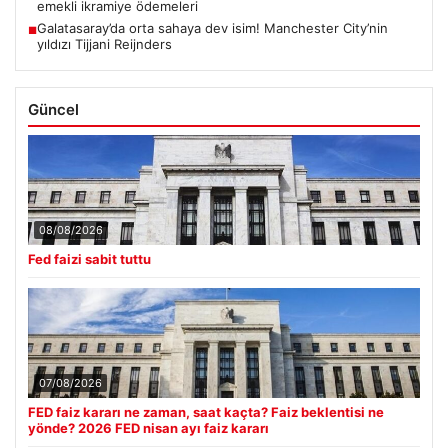
emekli ikramiye ödemeleri
Galatasaray’da orta sahaya dev isim! Manchester City’nin
■
yıldızı Tijjani Reijnders
Güncel
08/08/2026
Fed faizi sabit tuttu
07/08/2026
FED faiz kararı ne zaman, saat kaçta? Faiz beklentisi ne
yönde? 2026 FED nisan ayı faiz kararı