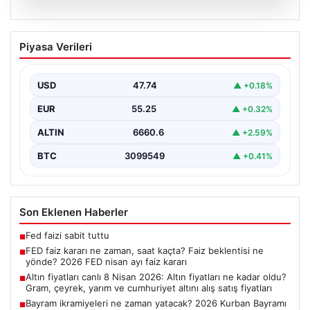
07.08.2026
FED faiz kararı ne zaman, saat kaçta?
Piyasa Verileri
Faiz beklentisi ne yönde? 2026 FED
nisan ayı faiz kararı
USD
47.74
▲ +0.18%
EUR
55.25
▲ +0.32%
ALTIN
6660.6
▲ +2.59%
BTC
3099549
▲ +0.41%
Son Eklenen Haberler
Fed faizi sabit tuttu
■
FED faiz kararı ne zaman, saat kaçta? Faiz beklentisi ne
■
yönde? 2026 FED nisan ayı faiz kararı
Altın fiyatları canlı 8 Nisan 2026: Altın fiyatları ne kadar oldu?
■
Gram, çeyrek, yarım ve cumhuriyet altını alış satış fiyatları
Bayram ikramiyeleri ne zaman yatacak? 2026 Kurban Bayramı
■