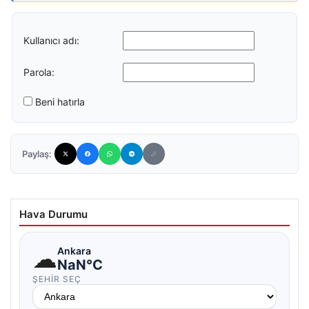
Kullanıcı adı:
Parola:
Beni hatırla
Paylaş:
Hava Durumu
☁
Ankara
NaN°C
ŞEHIR SEÇ