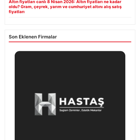
Altın fiyatları canlı 8 Nisan 2026: Altın fiyatları ne kadar
oldu? Gram, çeyrek, yarım ve cumhuriyet altını alış satış
fiyatları
Son Eklenen Firmalar