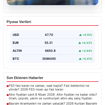
06.08.2026
Altın fiyatları canlı 8 Nisan 2026: Altın
Piyasa Verileri
fiyatları ne kadar oldu? Gram, çeyrek,
yarım ve cumhuriyet altını alış satış
fiyatları
USD
47.70
▲ +0.15%
EUR
55.21
▲ +0.33%
ALTIN
6650.8
▲ +2.44%
BTC
3086495
▲ +0.41%
Son Eklenen Haberler
FED faiz kararı ne zaman, saat kaçta? Faiz beklentisi ne
■
yönde? 2026 FED nisan ayı faiz kararı
Altın fiyatları canlı 8 Nisan 2026: Altın fiyatları ne kadar oldu?
■
Gram, çeyrek, yarım ve cumhuriyet altını alış satış fiyatları
Bayram ikramiyeleri ne zaman yatacak? 2026 Kurban Bayramı
■