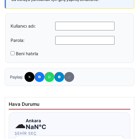
Kullanıcı adı:
Parola:
Beni hatırla
Paylaş:
Hava Durumu
☁
Ankara
NaN°C
ŞEHIR SEÇ