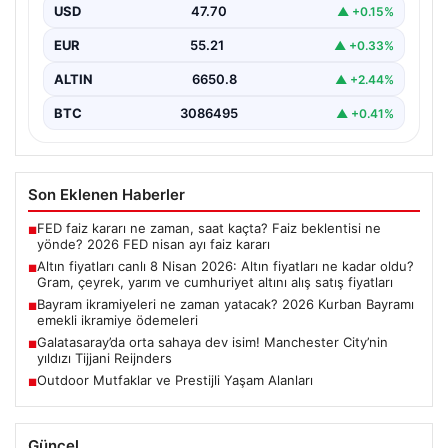
fiyatları
USD
47.70
▲ +0.15%
EUR
55.21
▲ +0.33%
ALTIN
6650.8
▲ +2.44%
BTC
3086495
▲ +0.41%
Son Eklenen Haberler
FED faiz kararı ne zaman, saat kaçta? Faiz beklentisi ne
■
yönde? 2026 FED nisan ayı faiz kararı
Altın fiyatları canlı 8 Nisan 2026: Altın fiyatları ne kadar oldu?
■
Gram, çeyrek, yarım ve cumhuriyet altını alış satış fiyatları
Bayram ikramiyeleri ne zaman yatacak? 2026 Kurban Bayramı
■
emekli ikramiye ödemeleri
Galatasaray’da orta sahaya dev isim! Manchester City’nin
■
yıldızı Tijjani Reijnders
Outdoor Mutfaklar ve Prestijli Yaşam Alanları
■
Güncel