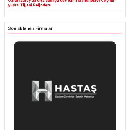
Galatasaray’da orta sahaya dev isim! Manchester City’nin
yıldızı Tijjani Reijnders
Son Eklenen Firmalar