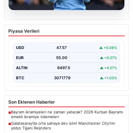
05.08.2026
Galatasaray’da orta sahaya dev isim!
Piyasa Verileri
Manchester City’nin yıldızı Tijjani
Reijnders
USD
47.57
▲ +0.08%
{"title": "Galatasaray Orta Sahaya Dev Transferle
Güçleniyor: Manchester City'nin Yıldızı Tijjani
EUR
55.00
▲ +0.27%
Reijnders"}, "content": "Yaz…
ALTIN
6497.5
▲ +4.27%
BTC
3071779
▲ +1.03%
Son Eklenen Haberler
Bayram ikramiyeleri ne zaman yatacak? 2026 Kurban Bayramı
■
emekli ikramiye ödemeleri
Galatasaray’da orta sahaya dev isim! Manchester City’nin
■
yıldızı Tijjani Reijnders