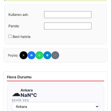
Kullanıcı adı:
Parola:
Beni hatırla
Paylaş:
Hava Durumu
☁
Ankara
NaN°C
ŞEHIR SEÇ