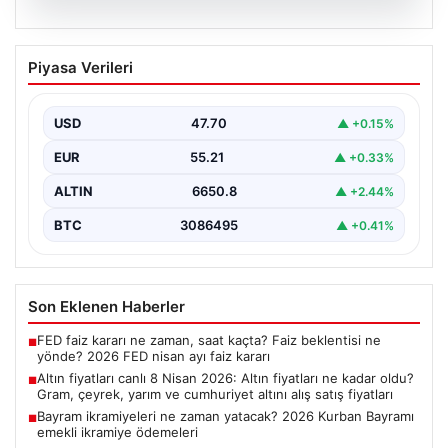
06.08.2026
Altın fiyatları canlı 8 Nisan 2026: Altın
Piyasa Verileri
fiyatları ne kadar oldu? Gram, çeyrek,
yarım ve cumhuriyet altını alış satış
fiyatları
USD
47.70
▲ +0.15%
EUR
55.21
▲ +0.33%
ALTIN
6650.8
▲ +2.44%
BTC
3086495
▲ +0.41%
Son Eklenen Haberler
FED faiz kararı ne zaman, saat kaçta? Faiz beklentisi ne
■
yönde? 2026 FED nisan ayı faiz kararı
Altın fiyatları canlı 8 Nisan 2026: Altın fiyatları ne kadar oldu?
■
Gram, çeyrek, yarım ve cumhuriyet altını alış satış fiyatları
Bayram ikramiyeleri ne zaman yatacak? 2026 Kurban Bayramı
■
emekli ikramiye ödemeleri