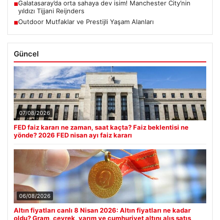
Galatasaray’da orta sahaya dev isim! Manchester City’nin
■
yıldızı Tijjani Reijnders
Outdoor Mutfaklar ve Prestijli Yaşam Alanları
■
Güncel
07/08/2026
FED faiz kararı ne zaman, saat kaçta? Faiz beklentisi ne
yönde? 2026 FED nisan ayı faiz kararı
06/08/2026
Altın fiyatları canlı 8 Nisan 2026: Altın fiyatları ne kadar
oldu? Gram, çeyrek, yarım ve cumhuriyet altını alış satış