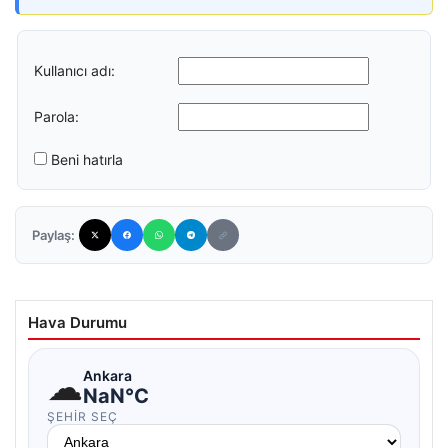
Kullanıcı adı:
Parola:
Beni hatırla
Paylaş:
Hava Durumu
☁
Ankara
NaN°C
ŞEHIR SEÇ