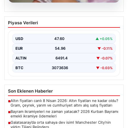
05.08.2026
Bayram ikramiyeleri ne zaman yatacak?
Piyasa Verileri
2026 Kurban Bayramı emekli ikramiye
ödemeleri
USD
47.60
▲ +0.05%
EUR
54.96
▼ -0.11%
ALTIN
6491.4
▼ -0.07%
BTC
3073636
▼ -0.03%
Son Eklenen Haberler
Altın fiyatları canlı 8 Nisan 2026: Altın fiyatları ne kadar oldu?
■
Gram, çeyrek, yarım ve cumhuriyet altını alış satış fiyatları
Bayram ikramiyeleri ne zaman yatacak? 2026 Kurban Bayramı
■
emekli ikramiye ödemeleri
Galatasaray’da orta sahaya dev isim! Manchester City’nin
■
yıldızı Tijjani Reijnders