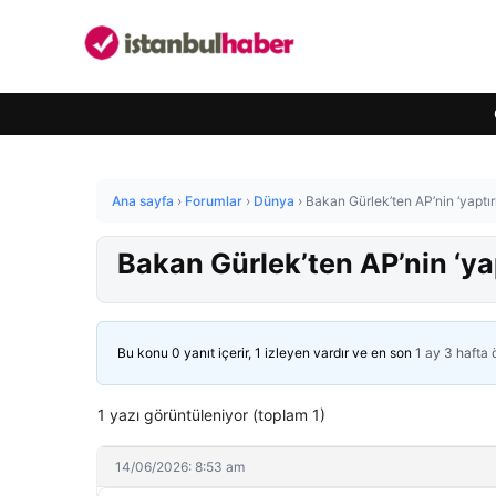
Ana sayfa
›
Forumlar
›
Dünya
›
Bakan Gürlek’ten AP’nin ‘yaptır
Bakan Gürlek’ten AP’nin ‘yap
Bu konu 0 yanıt içerir, 1 izleyen vardır ve en son
1 ay 3 hafta
1 yazı görüntüleniyor (toplam 1)
14/06/2026: 8:53 am