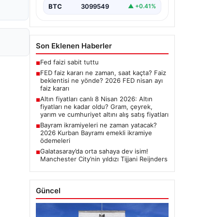
BTC
3099549
▲ +0.41%
Son Eklenen Haberler
Fed faizi sabit tuttu
■
FED faiz kararı ne zaman, saat kaçta? Faiz
■
beklentisi ne yönde? 2026 FED nisan ayı
faiz kararı
Altın fiyatları canlı 8 Nisan 2026: Altın
■
fiyatları ne kadar oldu? Gram, çeyrek,
yarım ve cumhuriyet altını alış satış fiyatları
Bayram ikramiyeleri ne zaman yatacak?
■
2026 Kurban Bayramı emekli ikramiye
ödemeleri
Galatasaray’da orta sahaya dev isim!
■
Manchester City’nin yıldızı Tijjani Reijnders
Güncel