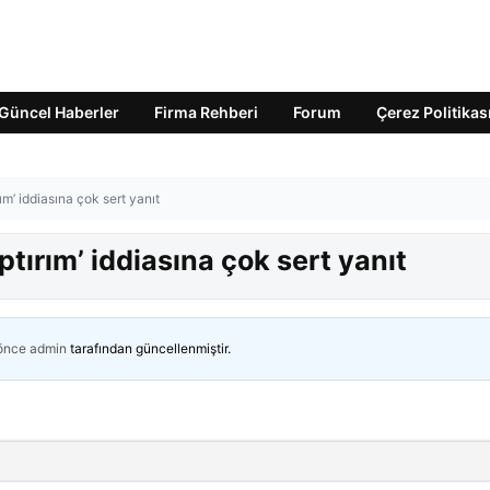
Güncel Haberler
Firma Rehberi
Forum
Çerez Politikas
ım’ iddiasına çok sert yanıt
tırım’ iddiasına çok sert yanıt
 önce
admin
tarafından güncellenmiştir.