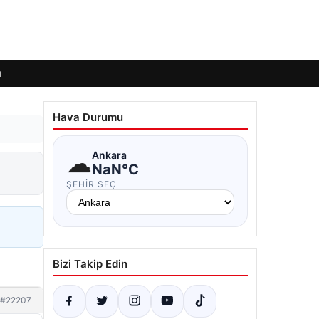
ı
Hava Durumu
☁
Ankara
NaN°C
ŞEHIR SEÇ
Bizi Takip Edin
#22207