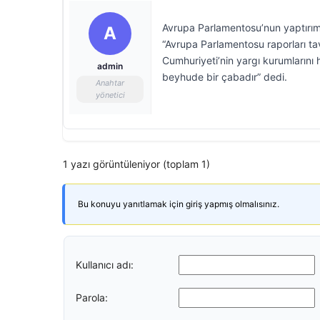
Avrupa Parlamentosu’nun yaptırım l
A
“Avrupa Parlamentosu raporları tav
Cumhuriyeti’nin yargı kurumlarını 
admin
beyhude bir çabadır” dedi.
Anahtar
yönetici
1 yazı görüntüleniyor (toplam 1)
Bu konuyu yanıtlamak için giriş yapmış olmalısınız.
Kullanıcı adı:
Parola: