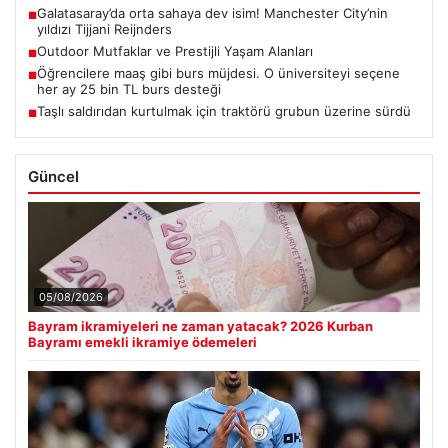
Galatasaray’da orta sahaya dev isim! Manchester City’nin
■
yıldızı Tijjani Reijnders
Outdoor Mutfaklar ve Prestijli Yaşam Alanları
■
Öğrencilere maaş gibi burs müjdesi. O üniversiteyi seçene
■
her ay 25 bin TL burs desteği
Taşlı saldırıdan kurtulmak için traktörü grubun üzerine sürdü
■
Güncel
05/08/2026
Bayram ikramiyeleri ne zaman yatacak? 2026 Kurban
Bayramı emekli ikramiye ödemeleri