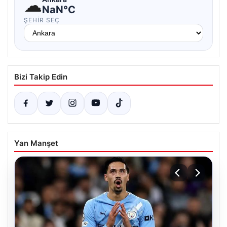
☁
NaN°C
ŞEHIR SEÇ
Bizi Takip Edin
Yan Manşet