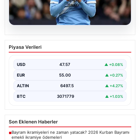
05.08.2026
Galatasaray’da orta sahaya dev isim!
Piyasa Verileri
Manchester City’nin yıldızı Tijjani
Reijnders
USD
47.57
▲ +0.08%
{"title": "Galatasaray Orta Sahaya Dev Transferle
Güçleniyor: Manchester City'nin Yıldızı Tijjani
EUR
55.00
▲ +0.27%
Reijnders"}, "content": "Yaz…
ALTIN
6497.5
▲ +4.27%
BTC
3071779
▲ +1.03%
Son Eklenen Haberler
Bayram ikramiyeleri ne zaman yatacak? 2026 Kurban Bayramı
■
emekli ikramiye ödemeleri