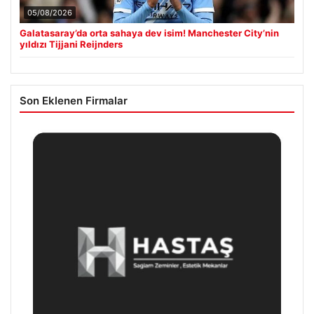
05/08/2026
Galatasaray’da orta sahaya dev isim! Manchester City’nin
yıldızı Tijjani Reijnders
Son Eklenen Firmalar