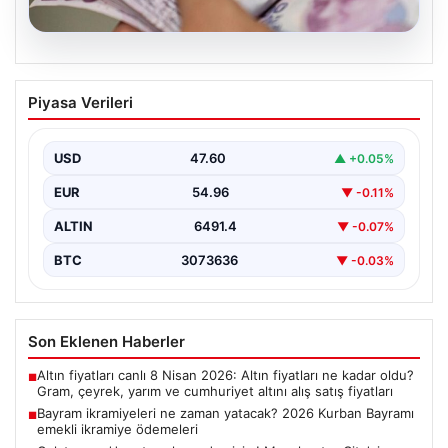
05.08.2026
Bayram ikramiyeleri ne zaman yatacak?
Piyasa Verileri
2026 Kurban Bayramı emekli ikramiye
ödemeleri
USD
47.60
▲ +0.05%
EUR
54.96
▼ -0.11%
ALTIN
6491.4
▼ -0.07%
BTC
3073636
▼ -0.03%
Son Eklenen Haberler
Altın fiyatları canlı 8 Nisan 2026: Altın fiyatları ne kadar oldu?
■
Gram, çeyrek, yarım ve cumhuriyet altını alış satış fiyatları
Bayram ikramiyeleri ne zaman yatacak? 2026 Kurban Bayramı
■
emekli ikramiye ödemeleri