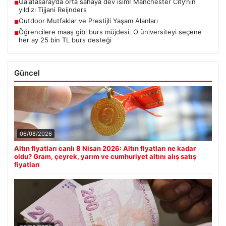
Galatasaray’da orta sahaya dev isim! Manchester City’nin
■
yıldızı Tijjani Reijnders
Outdoor Mutfaklar ve Prestijli Yaşam Alanları
■
Öğrencilere maaş gibi burs müjdesi. O üniversiteyi seçene
■
her ay 25 bin TL burs desteği
Güncel
06/08/2026
Altın fiyatları canlı 8 Nisan 2026: Altın fiyatları ne kadar
oldu? Gram, çeyrek, yarım ve cumhuriyet altını alış satış
fiyatları