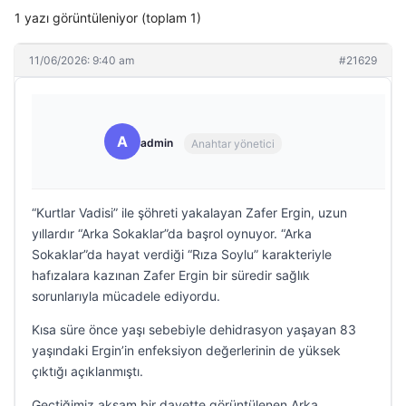
1 yazı görüntüleniyor (toplam 1)
11/06/2026: 9:40 am
#21629
A
admin
Anahtar yönetici
“Kurtlar Vadisi” ile şöhreti yakalayan Zafer Ergin, uzun
yıllardır “Arka Sokaklar”da başrol oynuyor. “Arka
Sokaklar”da hayat verdiği “Rıza Soylu” karakteriyle
hafızalara kazınan Zafer Ergin bir süredir sağlık
sorunlarıyla mücadele ediyordu.
Kısa süre önce yaşı sebebiyle dehidrasyon yaşayan 83
yaşındaki Ergin’in enfeksiyon değerlerinin de yüksek
çıktığı açıklanmıştı.
Geçtiğimiz akşam bir davette görüntülenen Arka