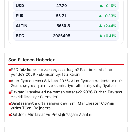
fiyatları
USD
47.70
▲ +0.15%
EUR
55.21
▲ +0.33%
ALTIN
6650.8
▲ +2.44%
BTC
3086495
▲ +0.41%
Son Eklenen Haberler
FED faiz kararı ne zaman, saat kaçta? Faiz beklentisi ne
■
yönde? 2026 FED nisan ayı faiz kararı
Altın fiyatları canlı 8 Nisan 2026: Altın fiyatları ne kadar oldu?
■
Gram, çeyrek, yarım ve cumhuriyet altını alış satış fiyatları
Bayram ikramiyeleri ne zaman yatacak? 2026 Kurban Bayramı
■
emekli ikramiye ödemeleri
Galatasaray’da orta sahaya dev isim! Manchester City’nin
■
yıldızı Tijjani Reijnders
Outdoor Mutfaklar ve Prestijli Yaşam Alanları
■