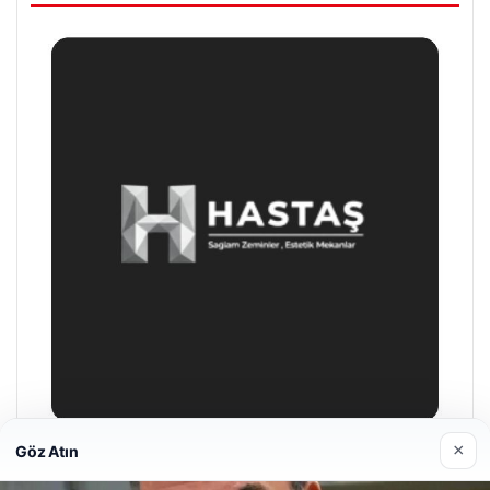
×
Göz Atın
Hastaş Beton