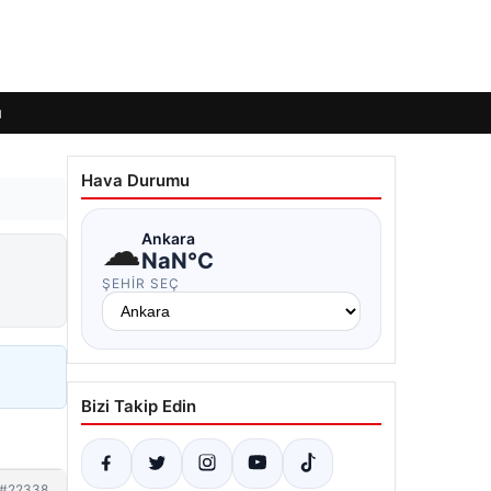
ı
Hava Durumu
☁
Ankara
NaN°C
ŞEHIR SEÇ
Bizi Takip Edin
#22338