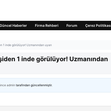
Güncel Haberler
Firma Rehberi
Forum
Çerez Politikas
den 1 inde görülüyor! Uzmanından uyarı
kişiden 1 inde görülüyor! Uzmanından
 önce
admin
tarafından güncellenmiştir.