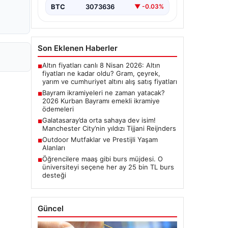
BTC
3073636
▼ -0.03%
Son Eklenen Haberler
Altın fiyatları canlı 8 Nisan 2026: Altın
■
fiyatları ne kadar oldu? Gram, çeyrek,
yarım ve cumhuriyet altını alış satış fiyatları
Bayram ikramiyeleri ne zaman yatacak?
■
2026 Kurban Bayramı emekli ikramiye
ödemeleri
Galatasaray’da orta sahaya dev isim!
■
Manchester City’nin yıldızı Tijjani Reijnders
Outdoor Mutfaklar ve Prestijli Yaşam
■
Alanları
Öğrencilere maaş gibi burs müjdesi. O
■
üniversiteyi seçene her ay 25 bin TL burs
desteği
Güncel