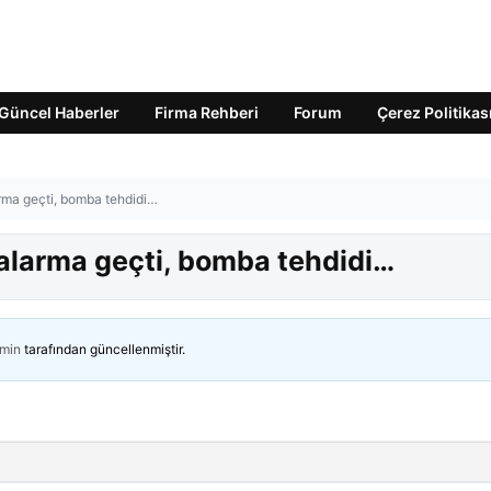
Güncel Haberler
Firma Rehberi
Forum
Çerez Politikas
arma geçti, bomba tehdidi…
r alarma geçti, bomba tehdidi…
min
tarafından güncellenmiştir.