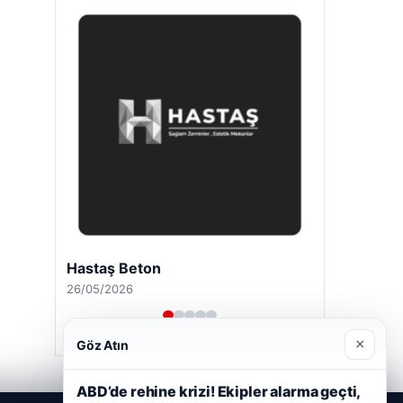
Hastaş Beton
26/05/2026
×
Göz Atın
ABD’de rehine krizi! Ekipler alarma geçti,