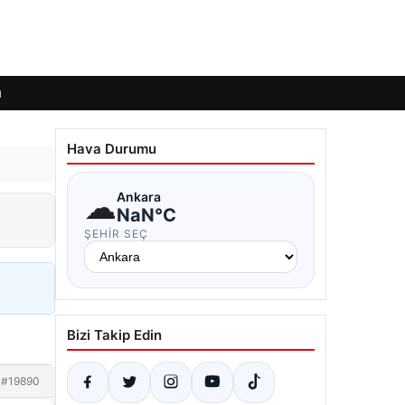
ı
Hava Durumu
☁
Ankara
NaN°C
ŞEHIR SEÇ
Bizi Takip Edin
#19890