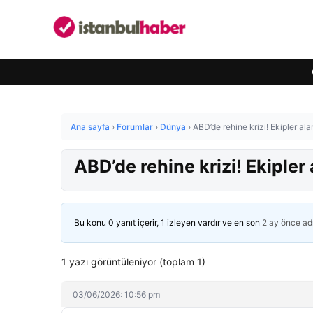
Ana sayfa
›
Forumlar
›
Dünya
›
ABD’de rehine krizi! Ekipler al
ABD’de rehine krizi! Ekiple
Bu konu 0 yanıt içerir, 1 izleyen vardır ve en son
2 ay önce
ad
1 yazı görüntüleniyor (toplam 1)
03/06/2026: 10:56 pm