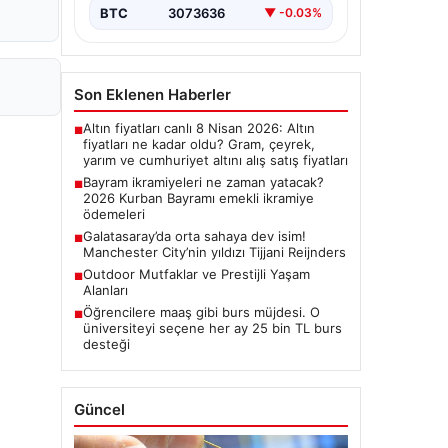
BTC
3073636
▼ -0.03%
Son Eklenen Haberler
Altın fiyatları canlı 8 Nisan 2026: Altın
■
fiyatları ne kadar oldu? Gram, çeyrek,
yarım ve cumhuriyet altını alış satış fiyatları
Bayram ikramiyeleri ne zaman yatacak?
■
2026 Kurban Bayramı emekli ikramiye
ödemeleri
Galatasaray’da orta sahaya dev isim!
■
Manchester City’nin yıldızı Tijjani Reijnders
Outdoor Mutfaklar ve Prestijli Yaşam
■
Alanları
Öğrencilere maaş gibi burs müjdesi. O
■
üniversiteyi seçene her ay 25 bin TL burs
desteği
Güncel