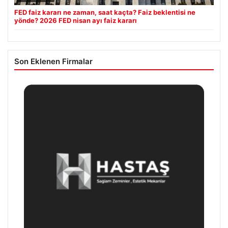
FED faiz kararı ne zaman, saat kaçta? Faiz beklentisi ne
yönde? 2026 FED nisan ayı faiz kararı
Son Eklenen Firmalar