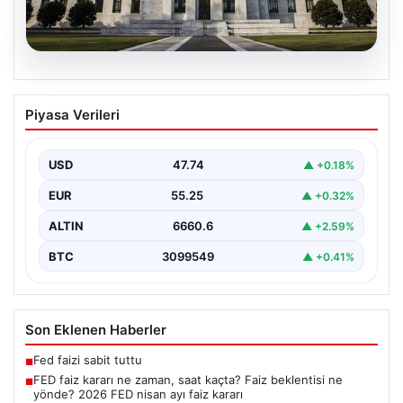
07.08.2026
FED faiz kararı ne zaman, saat kaçta?
Piyasa Verileri
Faiz beklentisi ne yönde? 2026 FED
nisan ayı faiz kararı
USD
47.74
▲ +0.18%
EUR
55.25
▲ +0.32%
ALTIN
6660.6
▲ +2.59%
BTC
3099549
▲ +0.41%
Son Eklenen Haberler
Fed faizi sabit tuttu
■
FED faiz kararı ne zaman, saat kaçta? Faiz beklentisi ne
■
yönde? 2026 FED nisan ayı faiz kararı