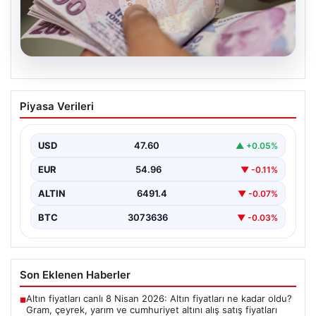
05.08.2026
Bayram ikramiyeleri ne zaman yatacak?
Piyasa Verileri
2026 Kurban Bayramı emekli ikramiye
ödemeleri
USD
47.60
▲ +0.05%
EUR
54.96
▼ -0.11%
ALTIN
6491.4
▼ -0.07%
BTC
3073636
▼ -0.03%
Son Eklenen Haberler
Altın fiyatları canlı 8 Nisan 2026: Altın fiyatları ne kadar oldu?
■
Gram, çeyrek, yarım ve cumhuriyet altını alış satış fiyatları