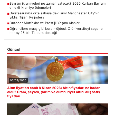
Bayram ikramiyeleri ne zaman yatacak? 2026 Kurban Bayramı
■
emekli ikramiye ödemeleri
Galatasaray’da orta sahaya dev isim! Manchester City’nin
■
yıldızı Tijjani Reijnders
Outdoor Mutfaklar ve Prestijli Yaşam Alanları
■
Öğrencilere maaş gibi burs müjdesi. O üniversiteyi seçene
■
her ay 25 bin TL burs desteği
Güncel
06/08/2026
Altın fiyatları canlı 8 Nisan 2026: Altın fiyatları ne kadar
oldu? Gram, çeyrek, yarım ve cumhuriyet altını alış satış
fiyatları