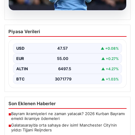
05.08.2026
Galatasaray’da orta sahaya dev isim!
Piyasa Verileri
Manchester City’nin yıldızı Tijjani
Reijnders
USD
47.57
▲ +0.08%
{"title": "Galatasaray Orta Sahaya Dev Transferle
Güçleniyor: Manchester City'nin Yıldızı Tijjani
EUR
55.00
▲ +0.27%
Reijnders"}, "content": "Yaz…
ALTIN
6497.5
▲ +4.27%
BTC
3071779
▲ +1.03%
Son Eklenen Haberler
Bayram ikramiyeleri ne zaman yatacak? 2026 Kurban Bayramı
■
emekli ikramiye ödemeleri
Galatasaray’da orta sahaya dev isim! Manchester City’nin
■
yıldızı Tijjani Reijnders