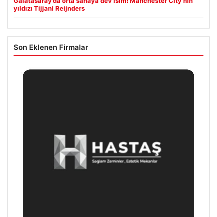
Galatasaray’da orta sahaya dev isim! Manchester City’nin
yıldızı Tijjani Reijnders
Son Eklenen Firmalar