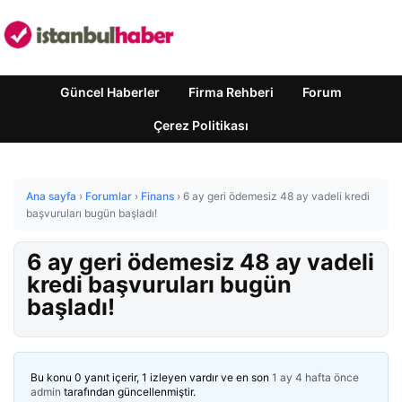
Güncel Haberler
Firma Rehberi
Forum
Çerez Politikası
Ana sayfa
›
Forumlar
›
Finans
›
6 ay geri ödemesiz 48 ay vadeli kredi
başvuruları bugün başladı!
6 ay geri ödemesiz 48 ay vadeli
kredi başvuruları bugün
başladı!
Bu konu 0 yanıt içerir, 1 izleyen vardır ve en son
1 ay 4 hafta önce
admin
tarafından güncellenmiştir.