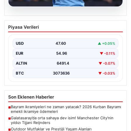
05.08.2026
Galatasaray’da orta sahaya dev isim!
Piyasa Verileri
Manchester City’nin yıldızı Tijjani
Reijnders
USD
47.60
▲ +0.05%
{"title": "Galatasaray Orta Sahaya Dev Transferle
Güçleniyor: Manchester City'nin Yıldızı Tijjani
EUR
54.96
▼ -0.11%
Reijnders"}, "content": "Yaz…
ALTIN
6491.4
▼ -0.07%
BTC
3073636
▼ -0.03%
Son Eklenen Haberler
Bayram ikramiyeleri ne zaman yatacak? 2026 Kurban Bayramı
■
emekli ikramiye ödemeleri
Galatasaray’da orta sahaya dev isim! Manchester City’nin
■
yıldızı Tijjani Reijnders
Outdoor Mutfaklar ve Prestijli Yaşam Alanları
■