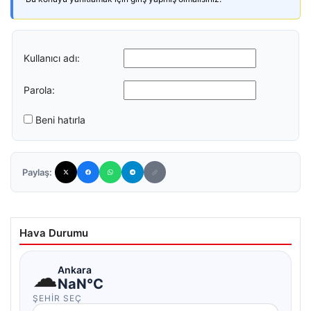
Kullanıcı adı:
Parola:
Beni hatırla
Paylaş:
Hava Durumu
☁
Ankara
NaN°C
ŞEHIR SEÇ