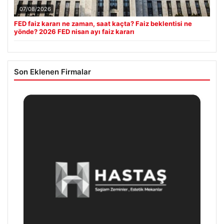
07/08/2026
FED faiz kararı ne zaman, saat kaçta? Faiz beklentisi ne
yönde? 2026 FED nisan ayı faiz kararı
Son Eklenen Firmalar