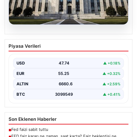
07.08.2026
FED faiz kararı ne zaman, saat kaçta?
Piyasa Verileri
Faiz beklentisi ne yönde? 2026 FED
nisan ayı faiz kararı
USD
47.74
▲ +0.18%
EUR
55.25
▲ +0.32%
ALTIN
6660.6
▲ +2.59%
BTC
3099549
▲ +0.41%
Son Eklenen Haberler
Fed faizi sabit tuttu
■
FED faiz kararı ne zaman, saat kaçta? Faiz beklentisi ne
■