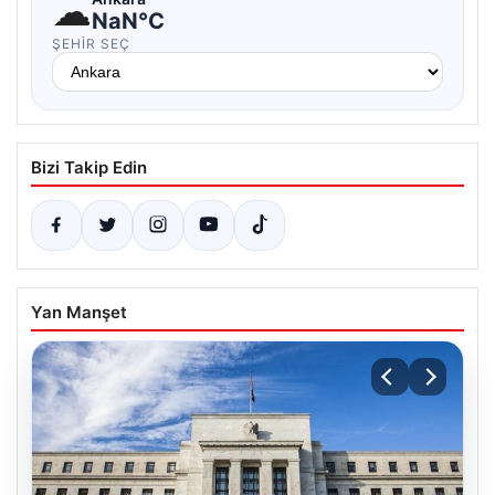
☁
NaN°C
ŞEHIR SEÇ
Bizi Takip Edin
Yan Manşet