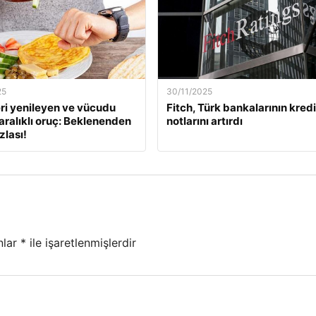
25
30/11/2025
ri yenileyen ve vücudu
Fitch, Türk bankalarının kredi
aralıklı oruç: Beklenenden
notlarını artırdı
zlası!
nlar
*
ile işaretlenmişlerdir