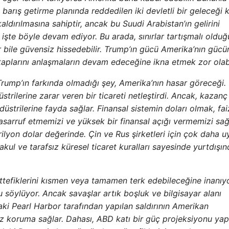
ye barış getirme planında reddedilen iki devletli bir geleceği 
aldırılmasına sahiptir, ancak bu Suudi Arabistan’ın gelirini
 Ve işte böyle devam ediyor. Bu arada, sınırlar tartışmalı oldu
r bile güvensiz hissedebilir. Trump’ın gücü Amerika’nın gücü
taplarını anlaşmaların devam edeceğine ikna etmek zor olabi
rump’ın farkında olmadığı şey, Amerika’nın hasar göreceği.
strilerine zarar veren bir ticareti netleştirdi. Ancak, kazan
düstrilerine fayda sağlar. Finansal sistemin doları olmak, fai
tasarruf etmemizi ve yüksek bir finansal açığı vermemizi sağl
trilyon dolar değerinde. Çin ve Rus şirketleri için çok daha 
akul ve tarafsız küresel ticaret kuralları sayesinde yurtdışı
tefiklerini kısmen veya tamamen terk edebileceğine inanıyo
 söylüyor. Ancak savaşlar artık boşluk ve bilgisayar alanı
aki Pearl Harbor tarafından yapılan saldırının Amerikan
a az koruma sağlar. Dahası, ABD katı bir güç projeksiyonu y