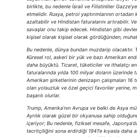
birlikte, bu nedenle İsrail ve Filistinliler Gazze’
etmelidir. Rusya, petrol yaptırımlarının ortadan k
azaltabilir ve Hindistan faturalarını artırabilir.
savaşlar onu takip edecek. Hindistan gibi devle
kişisel olarak kişisel olarak gördüğünden, muha
Bu nedenle, dünya bundan muzdarip olacaktır. T
Küresel rol, askeri bir yük ve bazı Amerikan endü
daha büyüktü. Ticaret, tüketiciler ve ithalatçı en
faturalarında yılda 100 milyar doların üzerinde 
Amerikan şirketlerinin denizaşırı çalışmaları 16 
olan yolsuzluk ve özel geçici favoriler yerine, m
başarılı olurlar.
Trump, Amerika’nın Avrupa ve belki de Asya müt
Ayrılık olarak güzel bir okyanusa sahip olduğunu
içeriyor; Bu nedenle, fiziksel mesafe, Japonya’d
tecritçiliğini sona erdirdiği 1941’e kıyasla dah