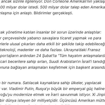
 ancak sizinle ilgileniyor. Don Corleone Amerikalı’nın yaklaş
00 milyar dolar istedi. 500 milyar dolar talep eden Amerika
anlaşma için anlaştı.
Bildirimler gerçekleşti.
cak yönetime katılan insanlar bir sorun üzerinde anlaştılar:
klar çerçevesinde yabancı savaşlara ticaret yapmak ve para
erle ulusal çıkarları daha etkili bir şekilde takip edebileceğ
 teknoloji, madenler ve daha fazlası. Ukrayna’daki Fransız
ortajların ardından 24 Şubat’ta “Tüm hayatım anlaşmalard
cari becerilere sahip sırları, Suudi Arabistan’ın İsrail’i tanıdı
yonuna bağlayan anlaşmaları keşfetmek için başkent arasınd
a bir numara. Satılacak kaynaklara sahip ülkeler, yapılacak
er var. Vladimir Putin, Rusya’yı büyük bir emperyal güç haline
ğu’yu modernize etmek ve İran’ı savunmak istiyor. Xi Jinpi
 bir dünya isteyen bir milliyetçidir. Üçüncüsü Amerikan mütte