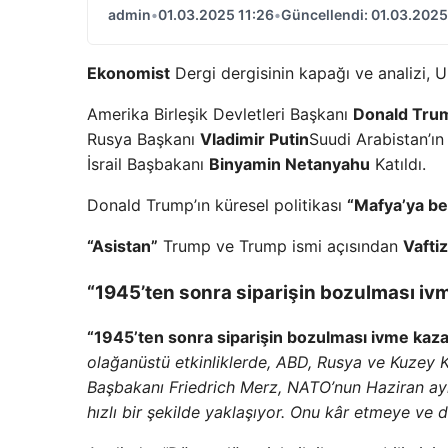
admin
•
01.03.2025 11:26
•
Güncellendi: 01.03.2025
Ekonomist
Dergi dergisinin kapağı ve analizi, U
Amerika Birleşik Devletleri Başkanı
Donald Tru
Rusya Başkanı
Vladimir Putin
Suudi Arabistan’ın
İsrail Başbakanı
Binyamin Netanyahu
Katıldı.
Donald Trump’ın küresel politikası
“Mafya’ya be
“Asistan”
Trump ve Trump ismi açısından
Vafti
“1945’ten sonra siparişin bozulması iv
“1945’ten sonra siparişin bozulması ivme kaza
olağanüstü etkinliklerde, ABD, Rusya ve Kuzey 
Başbakanı Friedrich Merz, NATO’nun Haziran ay
hızlı bir şekilde yaklaşıyor. Onu kâr etmeye ve d