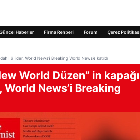
Güncel Haberler
Firma Rehberi
Forum
Çerez Politikas
hil 6 lider, World News’i Breaking World News’e katıldı
ew World Düzen” in kapağı
r, World News’i Breaking