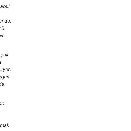
kabul
ğunda,
nü
lir.
ç çok
z
ıyor.
uygun
nda
r.
apmak