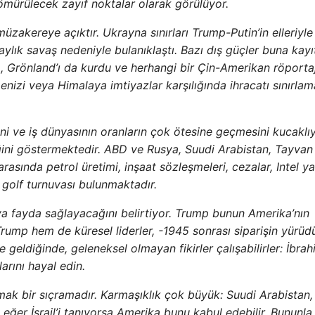
 sömürülecek zayıf noktalar olarak görülüyor.
üzakereye açıktır. Ukrayna sınırları Trump-Putin’in elleriyle
17 aylık savaş nedeniyle bulanıklaştı. Bazı dış güçler buna kayı
p, Grönland’ı da kurdu ve herhangi bir Çin-Amerikan röportajı
enizi veya Himalaya imtiyazlar karşılığında ihracatı sınırlam
ni ve iş dünyasının oranların çok ötesine geçmesini kucaklıy
eceğini göstermektedir. ABD ve Rusya, Suudi Arabistan, Tayvan
rasında petrol üretimi, inşaat sözleşmeleri, cezalar, Intel yap
 golf turnuvası bulunmaktadır.
aya fayda sağlayacağını belirtiyor. Trump bunun Amerika’nın
rump hem de küresel liderler, -1945 sonrası siparişin yürü
eldiğinde, geleneksel olmayan fikirler çalışabilirler: İbrah
arını hayal edin.
mak bir sıçramadır. Karmaşıklık çok büyük: Suudi Arabistan, İ
eğer İsrail’i tanıyorsa Amerika bunu kabul edebilir. Bununla