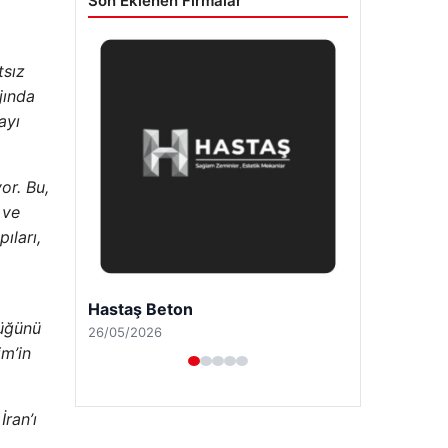
Son Eklenen Firmalar
tsız
nda ​​
ayı
or. Bu,
 ve
ıları,
Prenses Night Club
düğünü
29/04/2026
im’in
ran’ı