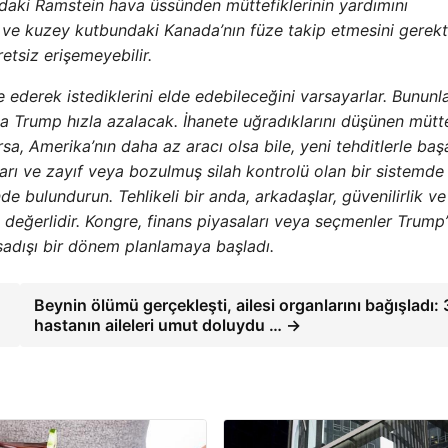
aki Ramstein hava üssünden müttefiklerinin yardımını
ve kuzey kutbundaki Kanada’nın füze takip etmesini gerekti
tsiz erişemeyebilir.
ederek istediklerini elde edebileceğini varsayarlar. Bununl
’da Trump hızla azalacak. İhanete uğradıklarını düşünen mütte
rsa, Amerika’nın daha az aracı olsa bile, yeni tehditlerle baş
arı ve zayıf veya bozulmuş silah kontrolü olan bir sistemde
de bulundurun. Tehlikeli bir anda, arkadaşlar, güvenilirlik ve
 değerlidir. Kongre, finans piyasaları veya seçmenler Trump’
sadışı bir dönem planlamaya başladı.
Beynin ölümü gerçekleşti, ailesi organlarını bağışladı: 
hastanın aileleri umut doluydu … →