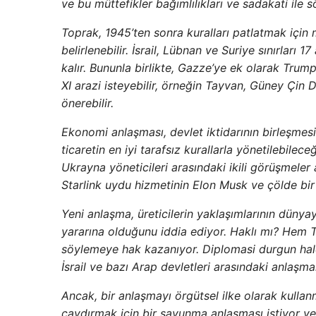
ve bu müttefikler bağımlılıkları ve sadakati ile
Toprak, 1945’ten sonra kuralları patlatmak için m
belirlenebilir. İsrail, Lübnan ve Suriye sınırları 
kalır. Bununla birlikte, Gazze’ye ek olarak Trum
XI arazi isteyebilir, örneğin Tayvan, Güney Çin D
önerebilir.
Ekonomi anlaşması, devlet iktidarının birleşmesi
ticaretin en iyi tarafsız kurallarla yönetilebil
Ukrayna yöneticileri arasındaki ikili görüşmeler a
Starlink uydu hizmetinin Elon Musk ve çölde bir
Yeni anlaşma, üreticilerin yaklaşımlarının düny
yararına olduğunu iddia ediyor. Haklı mı? Hem T
söylemeye hak kazanıyor. Diplomasi durgun hale g
İsrail ve bazı Arap devletleri arasındaki anlaşmal
Ancak, bir anlaşmayı örgütsel ilke olarak kullan
caydırmak için bir savunma anlaşması istiyor ve 