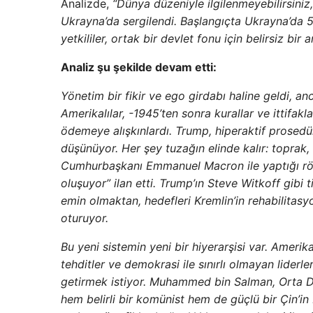
Analizde,
“Dünya düzeniyle ilgilenmeyebilirsiniz,
Ukrayna’da sergilendi. Başlangıçta Ukrayna’da 5
yetkililer, ortak bir devlet fonu için belirsiz bir 
Analiz şu şekilde devam etti:
Yönetim bir fikir ve ego girdabı haline geldi, an
Amerikalılar, -1945’ten sonra kurallar ve ittifa
ödemeye alışkınlardı. Trump, hiperaktif prosedürl
düşünüyor. Her şey tuzağın elinde kalır: toprak,
Cumhurbaşkanı Emmanuel Macron ile yaptığı röp
oluşuyor” ilan etti. Trump’ın Steve Witkoff gibi ti
emin olmaktan, hedefleri Kremlin’in rehabilitas
oturuyor.
Bu yeni sistemin yeni bir hiyerarşisi var. Amerik
tehditler ve demokrasi ile sınırlı olmayan liderl
getirmek istiyor. Muhammed bin Salman, Orta Do
hem belirli bir komünist hem de güçlü bir Çin’in