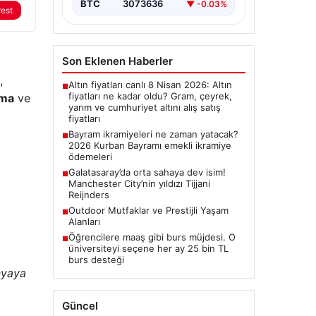
BTC
3073636
▼ -0.03%
rest
Son Eklenen Haberler
,
Altın fiyatları canlı 8 Nisan 2026: Altın
■
fiyatları ne kadar oldu? Gram, çeyrek,
ema
ve
yarım ve cumhuriyet altını alış satış
fiyatları
Bayram ikramiyeleri ne zaman yatacak?
■
2026 Kurban Bayramı emekli ikramiye
ödemeleri
Galatasaray’da orta sahaya dev isim!
■
Manchester City’nin yıldızı Tijjani
Reijnders
Outdoor Mutfaklar ve Prestijli Yaşam
■
Alanları
Öğrencilere maaş gibi burs müjdesi. O
■
üniversiteyi seçene her ay 25 bin TL
burs desteği
nyaya
Güncel