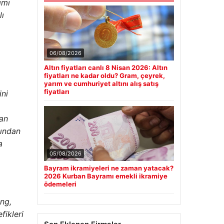
ımı
lı
06/08/2026
Altın fiyatları canlı 8 Nisan 2026: Altın
fiyatları ne kadar oldu? Gram, çeyrek,
yarım ve cumhuriyet altını alış satış
fiyatları
ini
an
ğından
a
05/08/2026
Bayram ikramiyeleri ne zaman yatacak?
2026 Kurban Bayramı emekli ikramiye
ödemeleri
ng,
fikleri