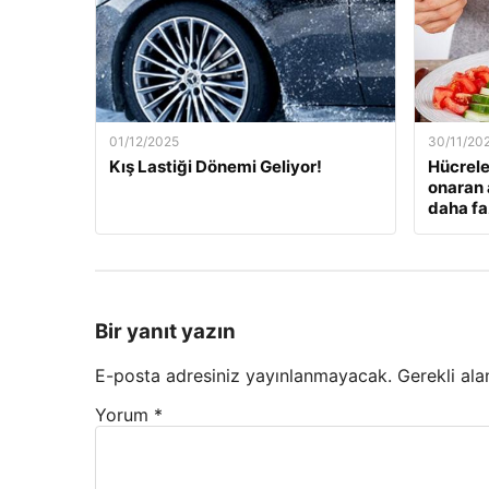
01/12/2025
30/11/20
Kış Lastiği Dönemi Geliyor!
Hücrele
onaran 
daha fa
Bir yanıt yazın
E-posta adresiniz yayınlanmayacak.
Gerekli ala
Yorum
*