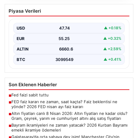
FED faiz kararı ne zaman, saat kaçta?
Piyasa Verileri
Faiz beklentisi ne yönde? 2026 FED
nisan ayı faiz kararı
USD
47.74
▲ +0.18%
EUR
55.25
▲ +0.32%
ALTIN
6660.6
▲ +2.59%
BTC
3099549
▲ +0.41%
Son Eklenen Haberler
Fed faizi sabit tuttu
■
FED faiz kararı ne zaman, saat kaçta? Faiz beklentisi ne
■
yönde? 2026 FED nisan ayı faiz kararı
Altın fiyatları canlı 8 Nisan 2026: Altın fiyatları ne kadar oldu?
■
Gram, çeyrek, yarım ve cumhuriyet altını alış satış fiyatları
Bayram ikramiyeleri ne zaman yatacak? 2026 Kurban Bayramı
■
emekli ikramiye ödemeleri
Galatasaray’da orta sahaya dev isim! Manchester City’nin
■