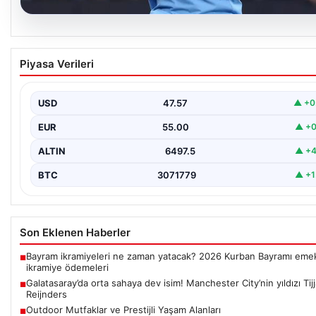
05.08.2026
Galatasaray’da orta sahaya dev isim! Manche
Piyasa Verileri
City’nin yıldızı Tijjani Reijnders
{“title”: “Galatasaray Orta Sahaya Dev Transferle Güçleniyor:
Manchester City’nin Yıldızı Tijjani Reijnders”}, “content”: “…
USD
47.57
▲ +0
EUR
55.00
▲ +0
ALTIN
6497.5
▲ +4
BTC
3071779
▲ +1
Son Eklenen Haberler
Bayram ikramiyeleri ne zaman yatacak? 2026 Kurban Bayramı emek
■
ikramiye ödemeleri
Galatasaray’da orta sahaya dev isim! Manchester City’nin yıldızı Tijj
■
Reijnders
Outdoor Mutfaklar ve Prestijli Yaşam Alanları
■