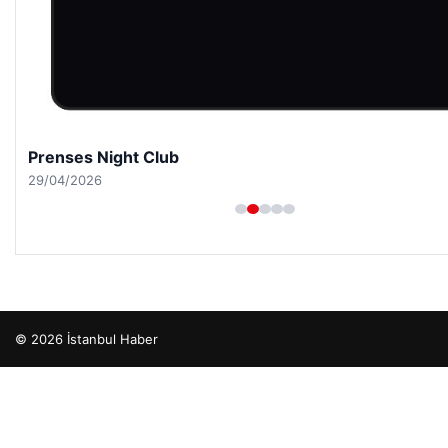
Prenses Night Club
29/04/2026
© 2026 İstanbul Haber
cio