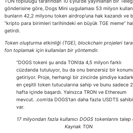
TON topluluğu tarafından 10 Eylül’de yayınlanan bir Tele
gönderisine göre, Dogs Mini uygulaması 53 milyon kullanıc
bunların 42,2 milyonu token airdrop’una hak kazandı ve 
“kripto para birimleri tarihindeki en büyük TGE meme” ha
getirdi.
Token oluşturma etkinliği (TGE), blockchain projeleri tar
fon toplamak için kullanılan bir yöntemdir.
“DOGS tokeni şu anda TON’da 4,5 milyon farklı
cüzdanda tutuluyor, bu da onu benzersiz bir konum
getiriyor. Proje, herhangi bir zincirde şimdiye kadark
en çeşitli token tutucularına sahip ve bunu sadece 2
hafta içinde başardı. Yalnızca TRON ve Ethereum
mevcut. .com’da DOGS’tan daha fazla USDTS sahibi
var.
17 milyondan fazla kullanıcı DOGS tokenlarını talep e
Kaynak TON