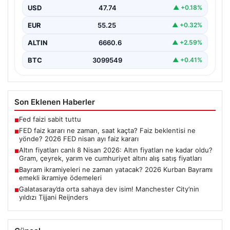
USD
47.74
▲ +0.18%
EUR
55.25
▲ +0.32%
ALTIN
6660.6
▲ +2.59%
BTC
3099549
▲ +0.41%
Son Eklenen Haberler
Fed faizi sabit tuttu
■
FED faiz kararı ne zaman, saat kaçta? Faiz beklentisi ne
■
yönde? 2026 FED nisan ayı faiz kararı
Altın fiyatları canlı 8 Nisan 2026: Altın fiyatları ne kadar oldu?
■
Gram, çeyrek, yarım ve cumhuriyet altını alış satış fiyatları
Bayram ikramiyeleri ne zaman yatacak? 2026 Kurban Bayramı
■
emekli ikramiye ödemeleri
Galatasaray’da orta sahaya dev isim! Manchester City’nin
■
yıldızı Tijjani Reijnders