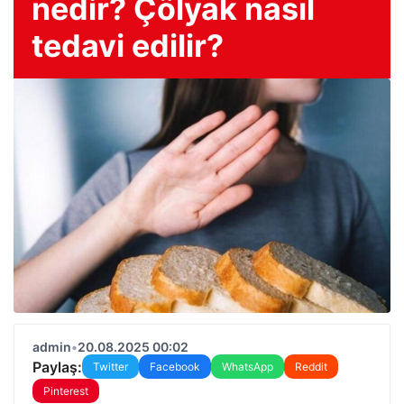
nedir? Çölyak nasıl
tedavi edilir?
admin
•
20.08.2025 00:02
Paylaş:
Twitter
Facebook
WhatsApp
Reddit
Pinterest