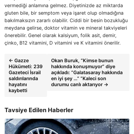
vermediği anlamına gelmez. Diyetinizde az miktarda
gluten bile, bir semptom veya işaret olup olmadığına
bakılmaksızın zararlı olabilir. Ciddi bir besin bozukluğu
meydana gelirse, doktor vitamin ve mineral takviyeleri
önerebilir. Genel olarak kalsiyum, folik asit, demir,
çinko, B12 vitamini, D vitamini ve K vitamini önerilir.
← Gazze
Okan Buruk, “Kimse bunun
Hükümeti: 239
hakkında konuşmuyor” diye
Gazeteci İsrail
açıkladı: “Galatasaray hakkında
saldırılarında
en iyi şey …” “Kaleci son
hayatını
durumu canlı aktarıyor →
kaybetti
Tavsiye Edilen Haberler