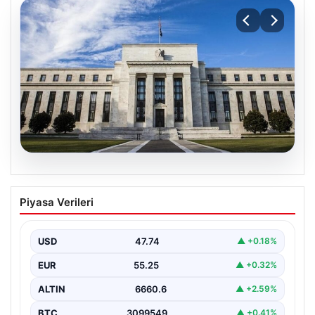
07.08.2026
FED faiz kararı ne zaman, saat kaçta?
Piyasa Verileri
Faiz beklentisi ne yönde? 2026 FED
nisan ayı faiz kararı
USD
47.74
▲ +0.18%
EUR
55.25
▲ +0.32%
ALTIN
6660.6
▲ +2.59%
BTC
3099549
▲ +0.41%