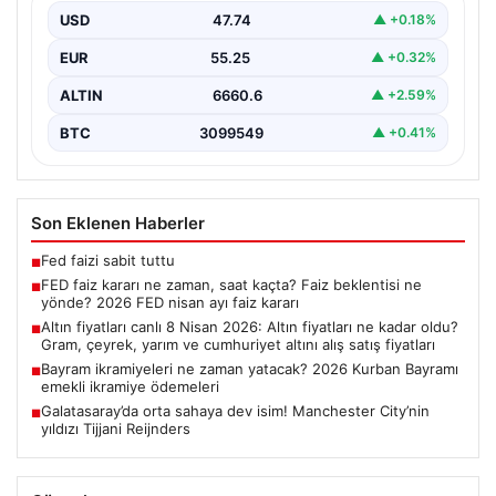
USD
47.74
▲ +0.18%
EUR
55.25
▲ +0.32%
ALTIN
6660.6
▲ +2.59%
BTC
3099549
▲ +0.41%
Son Eklenen Haberler
Fed faizi sabit tuttu
■
FED faiz kararı ne zaman, saat kaçta? Faiz beklentisi ne
■
yönde? 2026 FED nisan ayı faiz kararı
Altın fiyatları canlı 8 Nisan 2026: Altın fiyatları ne kadar oldu?
■
Gram, çeyrek, yarım ve cumhuriyet altını alış satış fiyatları
Bayram ikramiyeleri ne zaman yatacak? 2026 Kurban Bayramı
■
emekli ikramiye ödemeleri
Galatasaray’da orta sahaya dev isim! Manchester City’nin
■
yıldızı Tijjani Reijnders