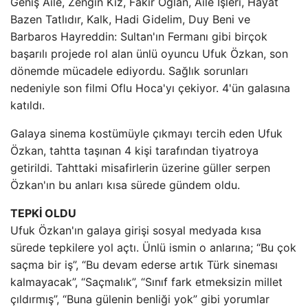
Geniş Aile, Zengin Kız, Fakir Oğlan, Aile İşleri, Hayat
Bazen Tatlıdır, Kalk, Hadi Gidelim, Duy Beni ve
Barbaros Hayreddin: Sultan'ın Fermanı gibi birçok
başarılı projede rol alan ünlü oyuncu Ufuk Özkan, son
dönemde mücadele ediyordu. Sağlık sorunları
nedeniyle son filmi Oflu Hoca'yı çekiyor. 4'ün galasına
katıldı.
Galaya sinema kostümüyle çıkmayı tercih eden Ufuk
Özkan, tahtta taşınan 4 kişi tarafından tiyatroya
getirildi. Tahttaki misafirlerin üzerine güller serpen
Özkan'ın bu anları kısa sürede gündem oldu.
TEPKİ OLDU
Ufuk Özkan'ın galaya girişi sosyal medyada kısa
sürede tepkilere yol açtı. Ünlü ismin o anlarına; “Bu çok
saçma bir iş”, “Bu devam ederse artık Türk sineması
kalmayacak”, “Saçmalık”, “Sınıf fark etmeksizin millet
çıldırmış”, “Buna gülenin benliği yok” gibi yorumlar