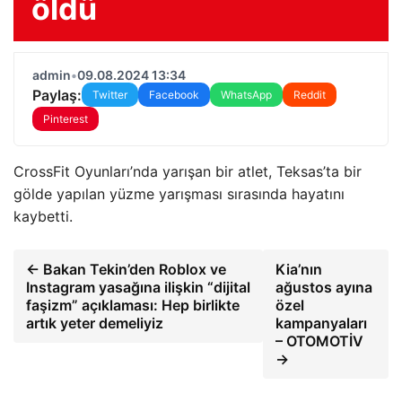
öldü
admin
•
09.08.2024 13:34
Paylaş:
Twitter
Facebook
WhatsApp
Reddit
Pinterest
CrossFit Oyunları’nda yarışan bir atlet, Teksas’ta bir
gölde yapılan yüzme yarışması sırasında hayatını
kaybetti.
← Bakan Tekin’den Roblox ve
Kia’nın
Instagram yasağına ilişkin “dijital
ağustos ayına
faşizm” açıklaması: Hep birlikte
özel
artık yeter demeliyiz
kampanyaları
– OTOMOTİV
→