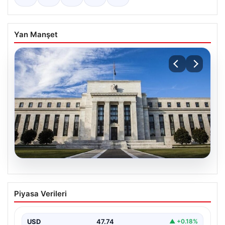
Yan Manşet
07.08.2026
FED faiz kararı ne zaman, saat kaçta?
Piyasa Verileri
Faiz beklentisi ne yönde? 2026 FED
nisan ayı faiz kararı
USD
47.74
▲ +0.18%