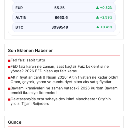
EUR
55.25
▲ +0.32%
ALTIN
6660.6
▲ +2.59%
BTC
3099549
▲ +0.41%
Son Eklenen Haberler
Fed faizi sabit tuttu
■
FED faiz kararı ne zaman, saat kaçta? Faiz beklentisi ne
■
yönde? 2026 FED nisan ayı faiz kararı
Altın fiyatları canlı 8 Nisan 2026: Altın fiyatları ne kadar oldu?
■
Gram, çeyrek, yarım ve cumhuriyet altını alış satış fiyatları
Bayram ikramiyeleri ne zaman yatacak? 2026 Kurban Bayramı
■
emekli ikramiye ödemeleri
Galatasaray’da orta sahaya dev isim! Manchester City’nin
■
yıldızı Tijjani Reijnders
Güncel