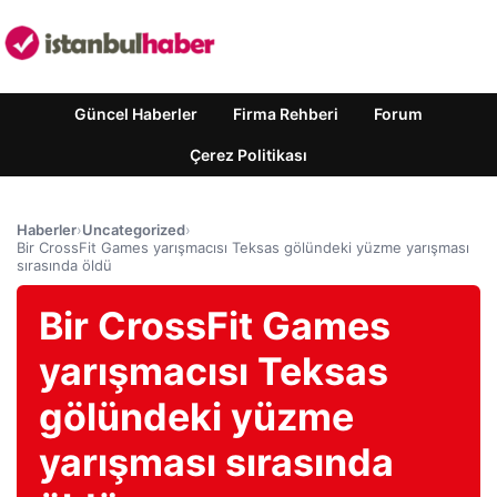
Güncel Haberler
Firma Rehberi
Forum
Çerez Politikası
Haberler
›
Uncategorized
›
Bir CrossFit Games yarışmacısı Teksas gölündeki yüzme yarışması
sırasında öldü
Bir CrossFit Games
yarışmacısı Teksas
gölündeki yüzme
yarışması sırasında