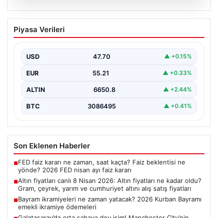
06.08.2026
Altın fiyatları canlı 8 Nisan 2026: Altın
Piyasa Verileri
fiyatları ne kadar oldu? Gram, çeyrek,
yarım ve cumhuriyet altını alış satış
fiyatları
USD
47.70
▲ +0.15%
EUR
55.21
▲ +0.33%
ALTIN
6650.8
▲ +2.44%
BTC
3086495
▲ +0.41%
Son Eklenen Haberler
FED faiz kararı ne zaman, saat kaçta? Faiz beklentisi ne
■
yönde? 2026 FED nisan ayı faiz kararı
Altın fiyatları canlı 8 Nisan 2026: Altın fiyatları ne kadar oldu?
■
Gram, çeyrek, yarım ve cumhuriyet altını alış satış fiyatları
Bayram ikramiyeleri ne zaman yatacak? 2026 Kurban Bayramı
■
emekli ikramiye ödemeleri
Galatasaray’da orta sahaya dev isim! Manchester City’nin