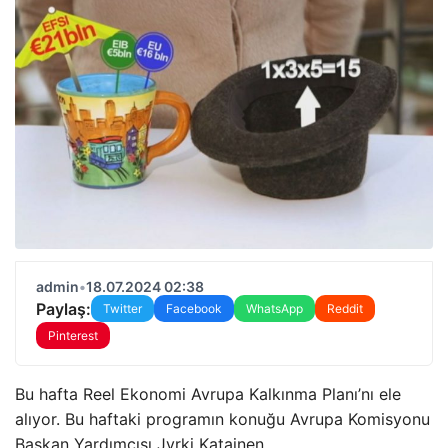
admin
•
18.07.2024 02:38
Paylaş:
Twitter
Facebook
WhatsApp
Reddit
Pinterest
Bu hafta Reel Ekonomi Avrupa Kalkınma Planı’nı ele
alıyor. Bu haftaki programın konuğu Avrupa Komisyonu
Başkan Yardımcısı Jyrki Katainen.