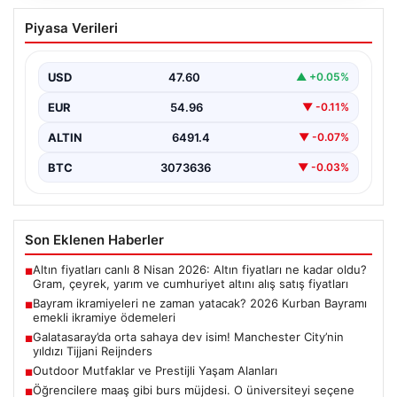
Bayram ikramiyeleri ne zaman yatacak?
Piyasa Verileri
2026 Kurban Bayramı emekli ikramiye
ödemeleri
USD
47.60
▲ +0.05%
EUR
54.96
▼ -0.11%
ALTIN
6491.4
▼ -0.07%
BTC
3073636
▼ -0.03%
Son Eklenen Haberler
Altın fiyatları canlı 8 Nisan 2026: Altın fiyatları ne kadar oldu?
■
Gram, çeyrek, yarım ve cumhuriyet altını alış satış fiyatları
Bayram ikramiyeleri ne zaman yatacak? 2026 Kurban Bayramı
■
emekli ikramiye ödemeleri
Galatasaray’da orta sahaya dev isim! Manchester City’nin
■
yıldızı Tijjani Reijnders
Outdoor Mutfaklar ve Prestijli Yaşam Alanları
■
Öğrencilere maaş gibi burs müjdesi. O üniversiteyi seçene
■