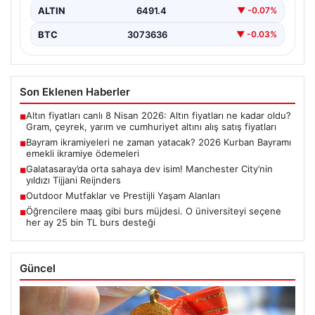
ALTIN
6491.4
▼ -0.07%
BTC
3073636
▼ -0.03%
Son Eklenen Haberler
Altın fiyatları canlı 8 Nisan 2026: Altın fiyatları ne kadar oldu?
■
Gram, çeyrek, yarım ve cumhuriyet altını alış satış fiyatları
Bayram ikramiyeleri ne zaman yatacak? 2026 Kurban Bayramı
■
emekli ikramiye ödemeleri
Galatasaray’da orta sahaya dev isim! Manchester City’nin
■
yıldızı Tijjani Reijnders
Outdoor Mutfaklar ve Prestijli Yaşam Alanları
■
Öğrencilere maaş gibi burs müjdesi. O üniversiteyi seçene
■
her ay 25 bin TL burs desteği
Güncel