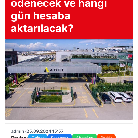
ödenecek ve hangi
gün hesaba
aktarılacak?
admin
•
25.09.2024 15:57
Paylaş:
Twitter
Facebook
WhatsApp
Reddit