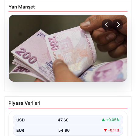
Yan Manşet
05.08.2026
Bayram ikramiyeleri ne zaman yatacak?
Piyasa Verileri
2026 Kurban Bayramı emekli ikramiye
ödemeleri
USD
47.60
▲ +0.05%
EUR
54.96
▼ -0.11%