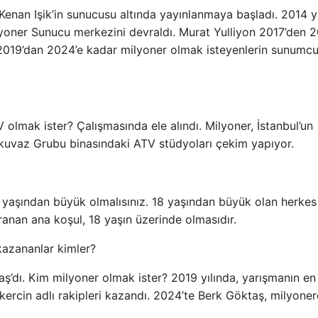
Kenan Işik’in sunucusu altında yayınlanmaya başladı. 2014 y
ilyoner Sunucu merkezini devraldı. Murat Yulliyon 2017’den 2
 2019’dan 2024’e kadar milyoner olmak isteyenlerin sunumc
olmak ister? Çalışmasında ele alındı. Milyoner, İstanbul’un
kuvaz Grubu binasındaki ATV stüdyoları çekim yapıyor.
8 yaşından büyük olmalısınız. 18 yaşından büyük olan herkes
ranan ana koşul, 18 yaşın üzerinde olmasıdır.
kazananlar kimler?
’dı. Kim milyoner olmak ister? 2019 yılında, yarışmanın en
ercin adlı rakipleri kazandı. 2024’te Berk Göktaş, milyone