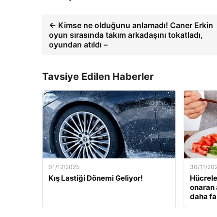
← Kimse ne olduğunu anlamadı! Caner Erkin
oyun sırasında takım arkadaşını tokatladı,
oyundan atıldı –
Tavsiye Edilen Haberler
01/12/2025
30/11/20
Kış Lastiği Dönemi Geliyor!
Hücrele
onaran 
daha fa