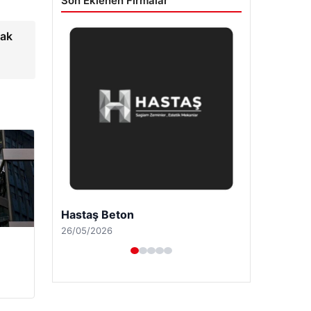
Son Eklenen Firmalar
mak
Prenses Night Club
29/04/2026