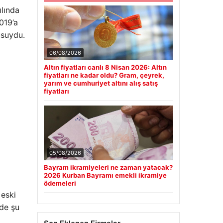
ılında
019’a
usuydu.
06/08/2026
Altın fiyatları canlı 8 Nisan 2026: Altın
fiyatları ne kadar oldu? Gram, çeyrek,
yarım ve cumhuriyet altını alış satış
fiyatları
05/08/2026
Bayram ikramiyeleri ne zaman yatacak?
2026 Kurban Bayramı emekli ikramiye
ödemeleri
 eski
rde şu