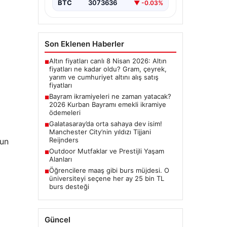
BTC
3073636
▼ -0.03%
Son Eklenen Haberler
Altın fiyatları canlı 8 Nisan 2026: Altın
■
fiyatları ne kadar oldu? Gram, çeyrek,
yarım ve cumhuriyet altını alış satış
fiyatları
Bayram ikramiyeleri ne zaman yatacak?
■
2026 Kurban Bayramı emekli ikramiye
ödemeleri
Galatasaray’da orta sahaya dev isim!
■
Manchester City’nin yıldızı Tijjani
Reijnders
nun
Outdoor Mutfaklar ve Prestijli Yaşam
■
Alanları
Öğrencilere maaş gibi burs müjdesi. O
■
üniversiteyi seçene her ay 25 bin TL
burs desteği
Güncel