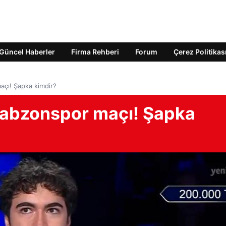
Güncel Haberler
Firma Rehberi
Forum
Çerez Politikas
açı! Şapka kimdir?
rabzonspor maçı! Şapka