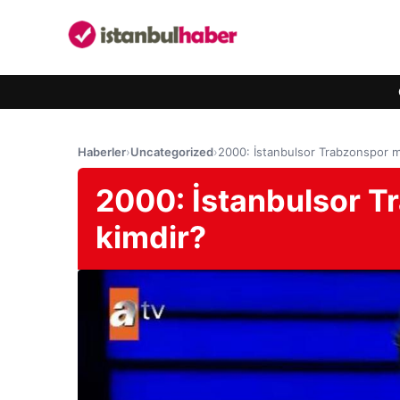
Haberler
›
Uncategorized
›
2000: İstanbulsor Trabzonspor m
2000: İstanbulsor T
kimdir?