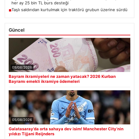
her ay 25 bin TL burs desteği
Taşlı saldırıdan kurtulmak için traktörü grubun üzerine sürdü
■
Güncel
05/08/2026
Bayram ikramiyeleri ne zaman yatacak? 2026 Kurban
Bayramı emekli ikramiye ödemeleri
05/08/2026
Galatasaray’da orta sahaya dev isim! Manchester City’nin
yıldızı Tijjani Reijnders