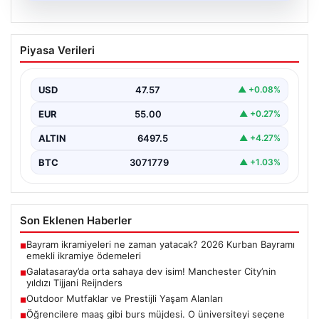
05.08.2026
Galatasaray’da orta sahaya dev isim!
Piyasa Verileri
Manchester City’nin yıldızı Tijjani
Reijnders
USD
47.57
▲ +0.08%
{“title”: “Galatasaray Orta Sahaya Dev Transferle
Güçleniyor: Manchester City’nin Yıldızı Tijjani
EUR
55.00
▲ +0.27%
Reijnders”}, “content”: “…
ALTIN
6497.5
▲ +4.27%
BTC
3071779
▲ +1.03%
Son Eklenen Haberler
Bayram ikramiyeleri ne zaman yatacak? 2026 Kurban Bayramı
■
emekli ikramiye ödemeleri
Galatasaray’da orta sahaya dev isim! Manchester City’nin
■
yıldızı Tijjani Reijnders
Outdoor Mutfaklar ve Prestijli Yaşam Alanları
■
Öğrencilere maaş gibi burs müjdesi. O üniversiteyi seçene
■