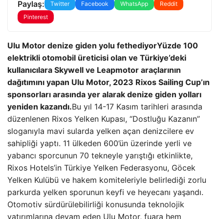
Paylaş:
Twitter
Facebook
WhatsApp
Reddit
Pinterest
Ulu Motor denize giden yolu fethediyor
Yüzde 100
elektrikli otomobil üreticisi olan ve Türkiye’deki
kullanıcılara Skywell ve Leapmotor araçlarının
dağıtımını yapan Ulu Motor, 2023 Rixos Sailing Cup’ın
sponsorları arasında yer alarak denize giden yolları
yeniden kazandı.
Bu yıl 14-17 Kasım tarihleri ​​arasında
düzenlenen Rixos Yelken Kupası, “Dostluğu Kazanın”
sloganıyla mavi sularda yelken açan denizcilere ev
sahipliği yaptı. 11 ülkeden 600’ün üzerinde yerli ve
yabancı sporcunun 70 tekneyle yarıştığı etkinlikte,
Rixos Hotels’in Türkiye Yelken Federasyonu, Göcek
Yelken Kulübü ve hakem komiteleriyle belirlediği zorlu
parkurda yelken sporunun keyfi ve heyecanı yaşandı.
Otomotiv sürdürülebilirliği konusunda teknolojik
yatırımlarına devam eden Ulu Motor, fuara hem