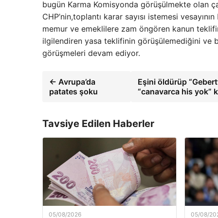
bugün Karma Komisyonda görüşülmekte olan çalış
CHP’nin,toplantı karar sayısı istemesi vesayını
memur ve emeklilere zam öngören kanun teklifin
ilgilendiren yasa teklifinin görüşülemediğini ve b
görüşmeleri devam ediyor.
← Avrupa’da
Eşini öldürüp “Geber
patates şoku
“canavarca his yok” k
Tavsiye Edilen Haberler
05/08/2026
05/08/20