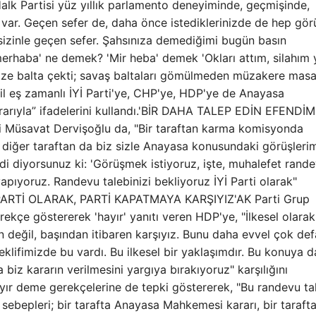
Halk Partisi yüz yıllık parlamento deneyiminde, geçmişinde,
ar. Geçen sefer de, daha önce istediklerinizde de hep gör
sizinle geçen sefer. Şahsınıza demediğimi bugün basın
rhaba' ne demek? 'Mir heba' demek 'Okları attım, silahım 
 bize balta çekti; savaş baltaları gömülmeden müzakere masa
ğil eş zamanlı İYİ Parti'ye, CHP'ye, HDP'ye de Anayasa
rıyla” ifadelerini kullandı.'BİR DAHA TALEP EDİN EFENDİM
 Müsavat Dervişoğlu da, "Bir taraftan karma komisyonda
r diğer taraftan da biz sizle Anayasa konusundaki görüşlerim
i diyorsunuz ki: 'Görüşmek istiyoruz, işte, muhalefet rand
yapıyoruz. Randevu talebinizi bekliyoruz İYİ Parti olarak"
PARTİ OLARAK, PARTİ KAPATMAYA KARŞIYIZ'AK Parti Grup
kçe göstererek 'hayır' yanıtı veren HDP'ye, "İlkesel olarak
n değil, başından itibaren karşıyız. Bunu daha evvel çok def
klifimizde bu vardı. Bu ilkesel bir yaklaşımdır. Bu konuya d
biz kararın verilmesini yargıya bırakıyoruz" karşılığını
ayır deme gerekçelerine de tepki göstererek, "Bu randevu ta
sebepleri; bir tarafta Anayasa Mahkemesi kararı, bir taraft