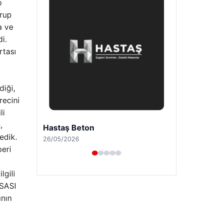
p
Grup
a ve
i.
tası
diği,
recini
li
,
Prenses Night Club
edik.
29/04/2026
beri
lgili
SASI
ının