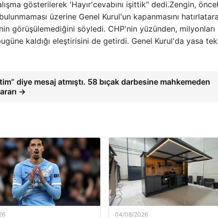
ma gösterilerek 'Hayır'cevabını işittik" dedi.Zengin, önce
n bulunmaması üzerine Genel Kurul'un kapanmasını hatırlatara
in görüşülemediğini söyledi. CHP'nin yüzünden, milyonları
ugüne kaldığı eleştirisini de getirdi. Genel Kurul'da yasa tekl
ttim” diye mesaj atmıştı. 58 bıçak darbesine mahkemeden
ararı →
26
04/08/2026