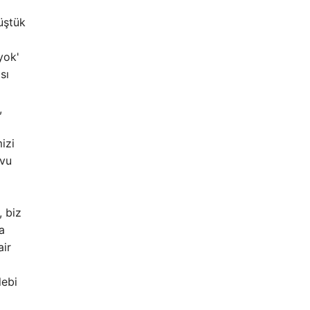
üştük
yok'
sı
,
izi
evu
, biz
a
air
lebi
a