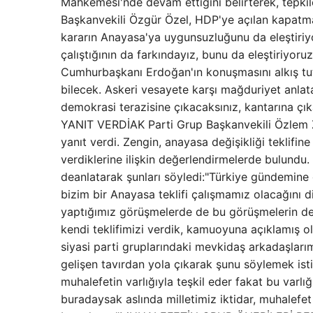
Mahkemesi'nde devam ettiğini belirterek, tepkil
Başkanvekili Özgür Özel, HDP'ye açılan kapatma 
kararın Anayasa'ya uygunsuzluğunu da eleştiri
çalıştığının da farkındayız, bunu da eleştiriyoru
Cumhurbaşkanı Erdoğan'ın konuşmasını alkış tutma
bilecek. Askeri vesayete karşı mağduriyet anlata
demokrasi terazisine çıkacaksınız, kantarına ç
YANIT VERDİAK Parti Grup Başkanvekili Özlem Zeng
yanıt verdi. Zengin, anayasa değişikliği teklifine 
verdiklerine ilişkin değerlendirmelerde bulundu. Z
deanlatarak şunları söyledi:"Türkiye gündemine 
bizim bir Anayasa teklifi çalışmamız olacağını d
yaptığımız görüşmelerde de bu görüşmelerin deva
kendi teklifimizi verdik, kamuoyuna açıklamış old
siyasi parti gruplarındaki mevkidaş arkadaşlarım
gelişen tavırdan yola çıkarak şunu söylemek istiy
muhalefetin varlığıyla teşkil eder fakat bu varlı
buradaysak aslında milletimiz iktidar, muhalefet 