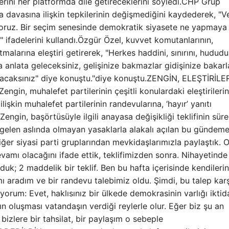
erini her platformda dile getireceklerini söyledi.CHP Grup
davasına ilişkin tepkilerinin değişmediğini kaydederek, "Ve
yoruz. Bir seçim senesinde demokratik siyasete ne yapmaya
z" ifadelerini kullandı.Özgür Özel, kuvvet komutanlarının,
larına eleştiri getirerek, "Herkes haddini, sınırını, hudud
 anlata geleceksiniz, gelişinize bakmazlar gidişinize bakarl
ıkacaksınız" diye konuştu."diye konuştu.ZENGİN, ELEŞTİRİLE
in, muhalefet partilerinin çeşitli konulardaki eleştirileri
ilişkin muhalefet partilerinin randevularına, ‘hayır’ yanıtı
engin, başörtüsüyle ilgili anayasa değişikliği teklifinin süre
gelen aslında olmayan yasaklarla alakalı açılan bu gündeme
iğer siyasi parti gruplarından mevkidaşlarımızla paylaştık. 
mı olacağını ifade ettik, teklifimizden sonra. Nihayetinde
uk; 2 maddelik bir teklif. Ben bu hafta içerisinde kendilerin
ı aradım ve bir randevu talebimiz oldu. Şimdi, bu talep kar
orum: Evet, haklısınız bir ülkede demokrasinin varlığı iktida
ğın oluşması vatandaşın verdiği reylerle olur. Eğer biz şu an
bizlere bir tahsilat, bir paylaşım o sebeple