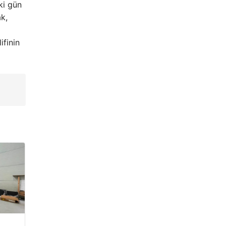
ki gün
k,
ifinin