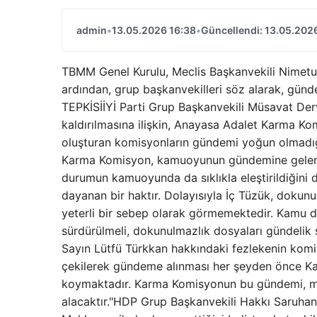
admin
•
13.05.2026 16:38
•
Güncellendi: 13.05.202
TBMM Genel Kurulu, Meclis Başkanvekili Nimetu
ardından, grup başkanvekilleri söz alarak, gü
TEPKİSİİYİ Parti Grup Başkanvekili Müsavat Derv
kaldırılmasına ilişkin, Anayasa Adalet Karma K
oluşturan komisyonların gündemi yoğun olmadığı 
Karma Komisyon, kamuoyunun gündemine gelen bi
durumun kamuoyunda da sıklıkla eleştirildiğini
dayanan bir haktır. Dolayısıyla İç Tüzük, dokunu
yeterli bir sebep olarak görmemektedir. Kamu d
sürdürülmeli, dokunulmazlık dosyaları gündelik 
Sayın Lütfü Türkkan hakkındaki fezlekenin kom
çekilerek gündeme alınması her şeyden önce Ka
koymaktadır. Karma Komisyonun bu gündemi, muha
alacaktır."HDP Grup Başkanvekili Hakkı Saruhan O