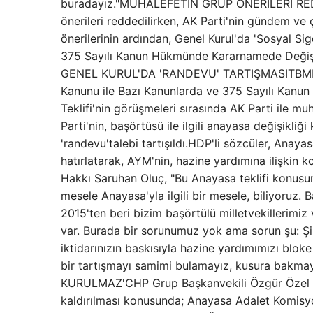
buradayız."MUHALEFETİN GRUP ÖNERİLERİ REDDE
önerileri reddedilirken, AK Parti'nin gündem ve ç
önerilerinin ardından, Genel Kurul'da 'Sosyal Si
375 Sayılı Kanun Hükmünde Kararnamede Değişikl
GENEL KURUL'DA 'RANDEVU' TARTIŞMASITBMM Gen
Kanunu ile Bazı Kanunlarda ve 375 Sayılı Kanu
Teklifi'nin görüşmeleri sırasında AK Parti ile mu
Parti'nin, başörtüsü ile ilgili anayasa değişikl
'randevu'talebi tartışıldı.HDP'li sözcüler, Anaya
hatırlatarak, AYM'nin, hazine yardımına ilişkin 
Hakkı Saruhan Oluç, "Bu Anayasa teklifi konusu
mesele Anayasa'yla ilgili bir mesele, biliyoruz. 
2015'ten beri bizim başörtülü milletvekillerimiz
var. Burada bir sorunumuz yok ama sorun şu: Ş
iktidarınızın baskısıyla hazine yardımımızı blok
bir tartışmayı samimi bulamayız, kusura b
KURULMAZ'CHP Grup Başkanvekili Özgür Özel de, 
kaldırılması konusunda; Anayasa Adalet Komisy