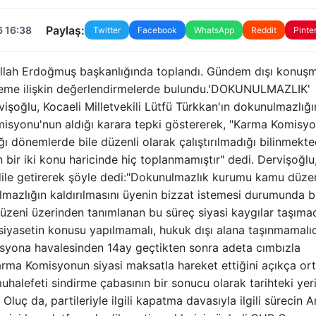
Paylaş:
6 16:38
Twitter
Facebook
WhatsApp
Reddit
Pinte
llah Erdoğmuş başkanlığında toplandı. Gündem dışı konuşm
ndeme ilişkin değerlendirmelerde bulundu.'DOKUNULMAZLIK'
işoğlu, Kocaeli Milletvekili Lütfü Türkkan'ın dokunulmazlığı
omisyonu'nun aldığı karara tepki göstererek, "Karma Komisy
dönemlerde bile düzenli olarak çalıştırılmadığı bilinmekted
r iki konu haricinde hiç toplanmamıştır" dedi. Dervişoğlu
 dile getirerek şöyle dedi:"Dokunulmazlık kurumu kamu düze
lmazlığın kaldırılmasını üyenin bizzat istemesi durumunda b
üzeni üzerinden tanımlanan bu süreç siyasi kaygılar taşıma
siyasetin konusu yapılmamalı, hukuk dışı alana taşınmamalıd
isyona havalesinden 14ay geçtikten sonra adeta cımbızla
rma Komisyonun siyasi maksatla hareket ettiğini açıkça or
lefeti sindirme çabasının bir sonucu olarak tarihteki yeri
luç da, partileriyle ilgili kapatma davasıyla ilgili sürecin 