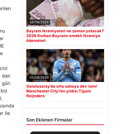
rilen
05/08/2026
unu
Bayram ikramiyeleri ne zaman yatacak?
2026 Kurban Bayramı emekli ikramiye
ar
ödemeleri
RE
ne
cini
 dair
05/08/2026
O gün
Galatasaray’da orta sahaya dev isim!
 biz
Manchester City’nin yıldızı Tijjani
Reijnders
i,
şısında
r ile
Son Eklenen Firmalar