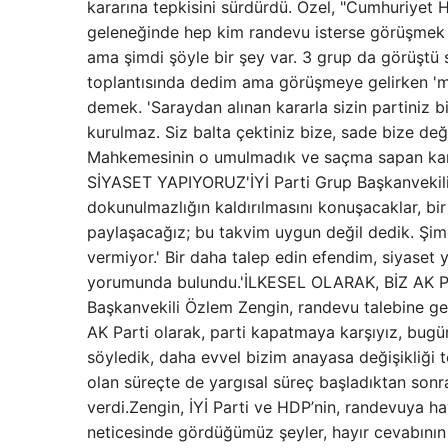
kararına tepkisini sürdürdü. Özel, "Cumhuriyet 
geleneğinde hep kim randevu isterse görüşmek v
ama şimdi şöyle bir şey var. 3 grup da görüştü 
toplantısında dedim ama görüşmeye gelirken 'me
demek. 'Saraydan alınan kararla sizin partiniz
kurulmaz. Siz balta çektiniz bize, sade bize de
Mahkemesinin o umulmadık ve saçma sapan kara
SİYASET YAPIYORUZ'İYİ Parti Grup Başkanvekili
dokunulmazlığın kaldırılmasını konuşacaklar, bi
paylaşacağız; bu takvim uygun değil dedik. Şimd
vermiyor.' Bir daha talep edin efendim, siyaset 
yorumunda bulundu.'İLKESEL OLARAK, BİZ AK 
Başkanvekili Özlem Zengin, randevu talebine gere
AK Parti olarak, parti kapatmaya karşıyız, bugü
söyledik, daha evvel bizim anayasa değişikliği te
olan süreçte de yargısal süreç başladıktan sonra 
verdi.Zengin, İYİ Parti ve HDP’nin, randevuya h
neticesinde gördüğümüz şeyler, hayır cevabının 