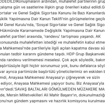
DİLDİKonuşmaların ardından, muhalefet partilerinin gru
alışma gün ve saatlerine ilişkin grup önerileri kabul edildi.
gortalar ve Genel Sağlık Sigortası Kanunu ile Bazı Kanunlard
ik Yapılmasına Dair Kanun Teklifi'nin görüşmelerine geçild
el Kurulu'nda, 'Sosyal Sigortalar ve Genel Sağlık Sigor
n Hükmünde Kararnamede Değişiklik Yapılmasına Dair Kanun
halefet partileri arasında, 'randevu' tartışması yaşandı. AK
iği konusunda muhalefetten istediği ve muhalefetin kabul etme
sa Mahkemesi'nde partileriyle ilgili açılan kapatma davası sü
konulan tedbir kararını gündeme taşıdı. HDP Grup Başkanveki
nda randevu verilmemesi meselesi. Çok açık söyledik, bakın
Başörtüsüyle ilgili hiçbir sorunumuz yok, bunu defalarca söyl
 var ayrıca partimizde başörtülü yöneticilerimiz en eskiden 
imdi, Anayasa Mahkemesi Anayasa'yı çiğneyerek ve sizin
e ediyor, Anayasa Mahkemesi yapıyor bunu. Biz Anayasa'yla i
akmayın"dedi.'SAVAŞ BALTALARI GÖMÜLMEDEN MÜZAKERE MA
Mersin Milletvekilleri Ali Mahir Başarır'ın, dokunulmazlığ
onu’nun gündem yapmasını ve hazırlık komisyonu kurulması