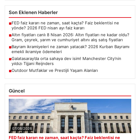
Son Eklenen Haberler
FED faiz kararı ne zaman, saat kaçta? Faiz beklentisi ne
■
yönde? 2026 FED nisan ayı faiz kararı
Altın fiyatları canlı 8 Nisan 2026: Altın fiyatları ne kadar oldu?
■
Gram, çeyrek, yarım ve cumhuriyet altını alış satış fiyatları
Bayram ikramiyeleri ne zaman yatacak? 2026 Kurban Bayramı
■
emekli ikramiye ödemeleri
Galatasaray’da orta sahaya dev isim! Manchester City’nin
■
yıldızı Tijjani Reijnders
Outdoor Mutfaklar ve Prestijli Yaşam Alanları
■
Güncel
07/08/2026
FED faiz kararı ne zaman, saat kaçta? Faiz beklentisi ne