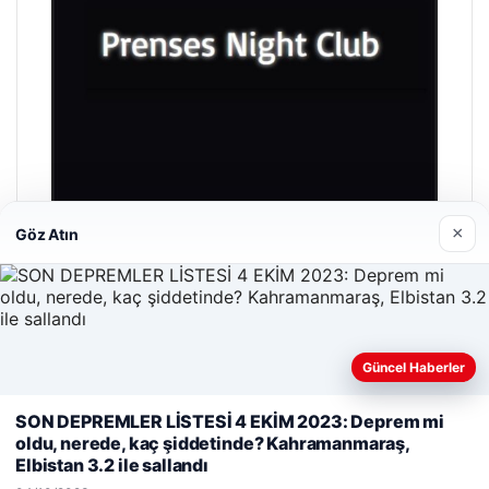
×
Göz Atın
Prenses Night Club
29/04/2026
Güncel Haberler
Web sitemizi nasıl kullandığınızı daha iyi anlayabilmek,
SON DEPREMLER LİSTESİ 4 EKİM 2023: Deprem mi
deneyiminizi kişiselleştirmek ve geliştirmek amacıyla çerezler
oldu, nerede, kaç şiddetinde? Kahramanmaraş,
kullanıyoruz.
Çerez Politikamız
Elbistan 3.2 ile sallandı
Reddet
Kabul Et
© 2026 İstanbul Haber