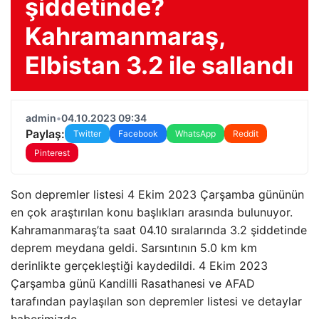
şiddetinde?
Kahramanmaraş,
Elbistan 3.2 ile sallandı
admin
•
04.10.2023 09:34
Paylaş:
Twitter
Facebook
WhatsApp
Reddit
Pinterest
Son depremler listesi 4 Ekim 2023 Çarşamba gününün
en çok araştırılan konu başlıkları arasında bulunuyor.
Kahramanmaraş’ta saat 04.10 sıralarında 3.2 şiddetinde
deprem meydana geldi. Sarsıntının 5.0 km km
derinlikte gerçekleştiği kaydedildi. 4 Ekim 2023
Çarşamba günü Kandilli Rasathanesi ve AFAD
tarafından paylaşılan son depremler listesi ve detaylar