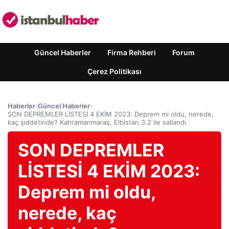
Güncel Haberler
Firma Rehberi
Forum
Çerez Politikası
Haberler
›
Güncel Haberler
›
SON DEPREMLER LİSTESİ 4 EKİM 2023: Deprem mi oldu, nerede,
kaç şiddetinde? Kahramanmaraş, Elbistan 3.2 ile sallandı
SON DEPREMLER
LİSTESİ 4 EKİM 2023:
Deprem mi oldu,
nerede, kaç