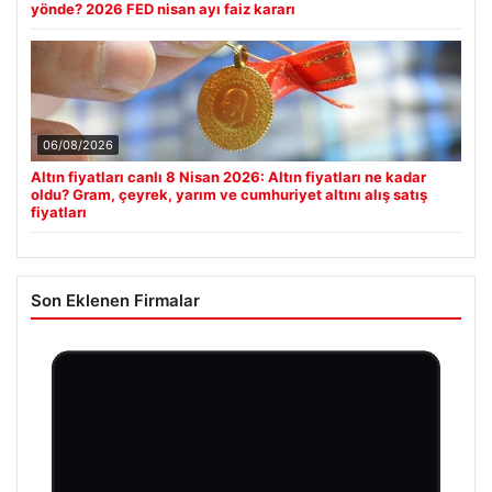
yönde? 2026 FED nisan ayı faiz kararı
06/08/2026
Altın fiyatları canlı 8 Nisan 2026: Altın fiyatları ne kadar
oldu? Gram, çeyrek, yarım ve cumhuriyet altını alış satış
fiyatları
Son Eklenen Firmalar