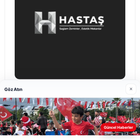
×
Göz Atın
Prenses Night Club
29/04/2026
Web sitemizi nasıl kullandığınızı daha iyi anlayabilmek,
Güncel Haberler
deneyiminizi kişiselleştirmek ve geliştirmek amacıyla çerezler
kullanıyoruz.
Çerez Politikamız