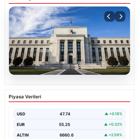
07.08.2026
FED faiz kararı ne zaman, saat kaçta?
Piyasa Verileri
Faiz beklentisi ne yönde? 2026 FED
nisan ayı faiz kararı
USD
47.74
▲ +0.18%
EUR
55.25
▲ +0.32%
ALTIN
6660.6
▲ +2.59%