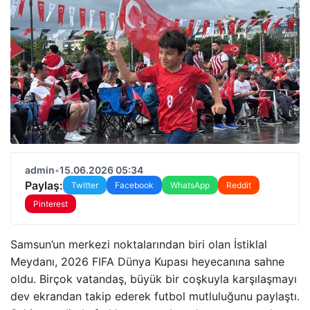
admin
•
15.06.2026 05:34
Paylaş:
Twitter
Facebook
WhatsApp
Reddit
Pinterest
Samsun’un merkezi noktalarından biri olan İstiklal
Meydanı, 2026 FIFA Dünya Kupası heyecanına sahne
oldu. Birçok vatandaş, büyük bir coşkuyla karşılaşmayı
dev ekrandan takip ederek futbol mutluluğunu paylaştı.