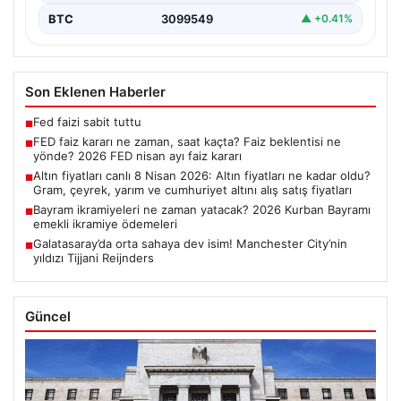
BTC
3099549
▲ +0.41%
Son Eklenen Haberler
Fed faizi sabit tuttu
■
FED faiz kararı ne zaman, saat kaçta? Faiz beklentisi ne
■
yönde? 2026 FED nisan ayı faiz kararı
Altın fiyatları canlı 8 Nisan 2026: Altın fiyatları ne kadar oldu?
■
Gram, çeyrek, yarım ve cumhuriyet altını alış satış fiyatları
Bayram ikramiyeleri ne zaman yatacak? 2026 Kurban Bayramı
■
emekli ikramiye ödemeleri
Galatasaray’da orta sahaya dev isim! Manchester City’nin
■
yıldızı Tijjani Reijnders
Güncel