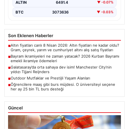
ALTIN
6491.4
▼ -0.07%
BTC
3073636
▼ -0.03%
Son Eklenen Haberler
Altın fiyatları canlı 8 Nisan 2026: Altın fiyatları ne kadar oldu?
■
Gram, çeyrek, yarım ve cumhuriyet altını alış satış fiyatları
Bayram ikramiyeleri ne zaman yatacak? 2026 Kurban Bayramı
■
emekli ikramiye ödemeleri
Galatasaray’da orta sahaya dev isim! Manchester City’nin
■
yıldızı Tijjani Reijnders
Outdoor Mutfaklar ve Prestijli Yaşam Alanları
■
Öğrencilere maaş gibi burs müjdesi. O üniversiteyi seçene
■
her ay 25 bin TL burs desteği
Güncel