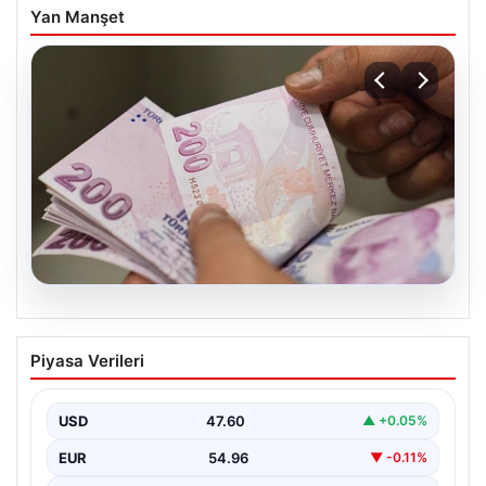
Yan Manşet
05.08.2026
Bayram ikramiyeleri ne zaman yatacak?
Piyasa Verileri
2026 Kurban Bayramı emekli ikramiye
ödemeleri
USD
47.60
▲ +0.05%
EUR
54.96
▼ -0.11%