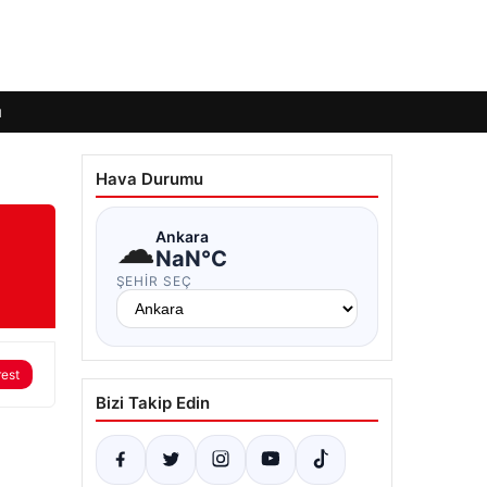
ı
Hava Durumu
☁
Ankara
NaN°C
ŞEHIR SEÇ
rest
Bizi Takip Edin