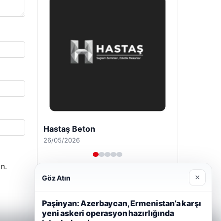
Hastaş Beton
26/05/2026
n.
×
Göz Atın
Paşinyan: Azerbaycan, Ermenistan’a karşı
yeni askeri operasyon hazırlığında