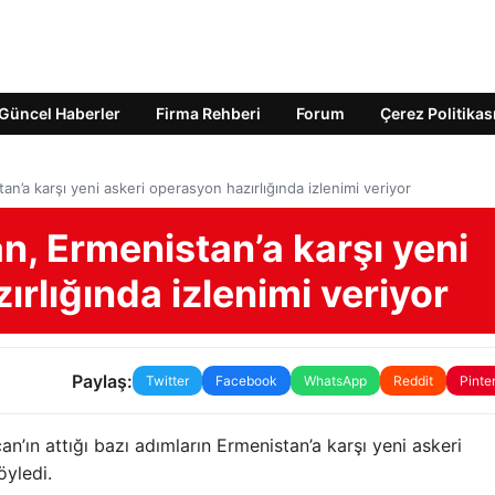
Güncel Haberler
Firma Rehberi
Forum
Çerez Politikas
n’a karşı yeni askeri operasyon hazırlığında izlenimi veriyor
, Ermenistan’a karşı yeni
ırlığında izlenimi veriyor
Paylaş:
Twitter
Facebook
WhatsApp
Reddit
Pinte
’ın attığı bazı adımların Ermenistan’a karşı yeni askeri
öyledi.