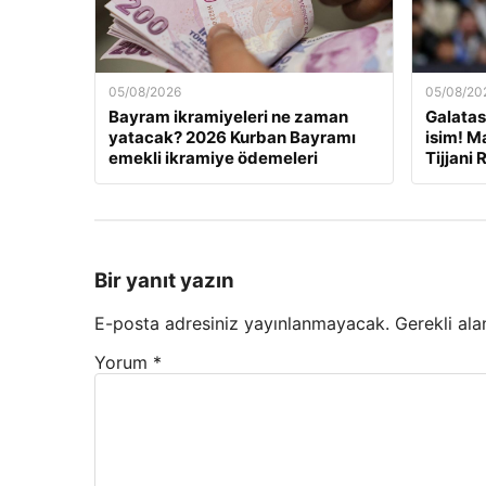
05/08/2026
05/08/20
Bayram ikramiyeleri ne zaman
Galatas
yatacak? 2026 Kurban Bayramı
isim! Ma
emekli ikramiye ödemeleri
Tijjani 
Bir yanıt yazın
E-posta adresiniz yayınlanmayacak.
Gerekli ala
Yorum
*