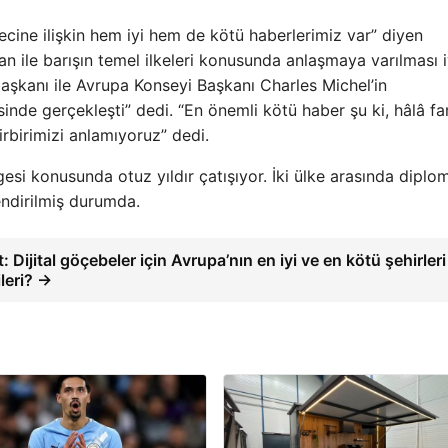
ecine ilişkin hem iyi hem de kötü haberlerimiz var” diyen
n ile barışın temel ilkeleri konusunda anlaşmaya varılması iy
aşkanı ile Avrupa Konseyi Başkanı Charles Michel’in
inde gerçekleşti” dedi. “En önemli kötü haber şu ki, hâlâ far
rbirimizi anlamıyoruz” dedi.
i konusunda otuz yıldır çatışıyor. İki ülke arasında diplo
endirilmiş durumda.
: Dijital göçebeler için Avrupa’nın en iyi ve en kötü şehirleri
leri? →