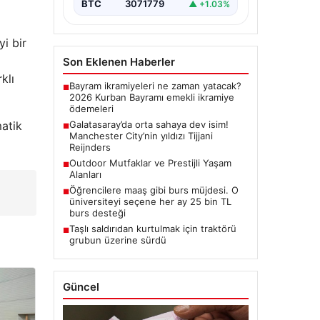
BTC
3071779
▲ +1.03%
i bir
Son Eklenen Haberler
klı
Bayram ikramiyeleri ne zaman yatacak?
■
2026 Kurban Bayramı emekli ikramiye
ödemeleri
matik
Galatasaray’da orta sahaya dev isim!
■
Manchester City’nin yıldızı Tijjani
Reijnders
Outdoor Mutfaklar ve Prestijli Yaşam
■
Alanları
Öğrencilere maaş gibi burs müjdesi. O
■
üniversiteyi seçene her ay 25 bin TL
burs desteği
Taşlı saldırıdan kurtulmak için traktörü
■
grubun üzerine sürdü
Güncel