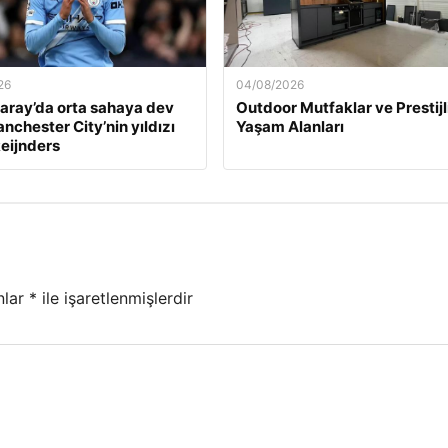
26
04/08/2026
aray’da orta sahaya dev
Outdoor Mutfaklar ve Prestijl
nchester City’nin yıldızı
Yaşam Alanları
Reijnders
nlar
*
ile işaretlenmişlerdir