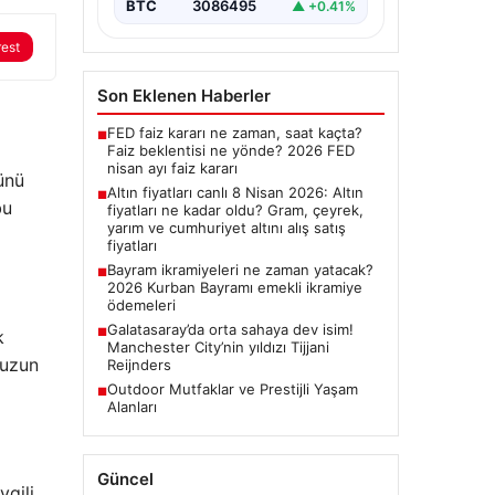
BTC
3086495
▲ +0.41%
rest
Son Eklenen Haberler
FED faiz kararı ne zaman, saat kaçta?
■
Faiz beklentisi ne yönde? 2026 FED
nisan ayı faiz kararı
ünü
Altın fiyatları canlı 8 Nisan 2026: Altın
■
bu
fiyatları ne kadar oldu? Gram, çeyrek,
yarım ve cumhuriyet altını alış satış
fiyatları
Bayram ikramiyeleri ne zaman yatacak?
■
2026 Kurban Bayramı emekli ikramiye
ödemeleri
Galatasaray’da orta sahaya dev isim!
■
k
Manchester City’nin yıldızı Tijjani
 uzun
Reijnders
Outdoor Mutfaklar ve Prestijli Yaşam
■
Alanları
Güncel
vgili