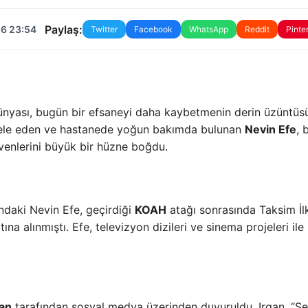
Paylaş:
26 23:54
Twitter
Facebook
WhatsApp
Reddit
Pinte
nyası, bugün bir efsaneyi daha kaybetmenin derin üzüntüs
cadele eden ve hastanede yoğun bakımda bulunan
Nevin Efe
, 
evenlerini büyük bir hüzne boğdu.
ındaki Nevin Efe, geçirdiği
KOAH
atağı sonrasında Taksim İl
a alınmıştı. Efe, televizyon dizileri ve sinema projeleri ile
gan
tarafından sosyal medya üzerinden duyuruldu. Irgan, “Se