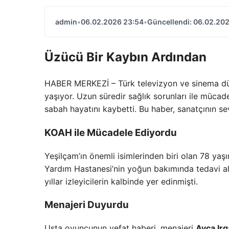
admin
•
06.02.2026 23:54
•
Güncellendi: 06.02.20
Üzücü Bir Kaybın Ardından
HABER MERKEZİ – Türk televizyon ve sinema dü
yaşıyor. Uzun süredir sağlık sorunları ile mü
sabah hayatını kaybetti. Bu haber, sanatçının s
KOAH ile Mücadele Ediyordu
Yeşilçam’ın önemli isimlerinden biri olan 78 yaş
Yardım Hastanesi’nin yoğun bakımında tedavi altın
yıllar izleyicilerin kalbinde yer edinmişti.
Menajeri Duyurdu
Usta oyuncunun vefat haberi, menajeri
Ayça Ir