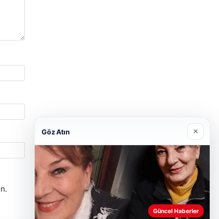
×
Göz Atın
n.
Güncel Haberler