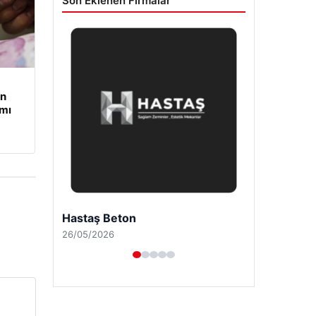
Son Eklenen Firmalar
an
mı
Prenses Night Club
29/04/2026