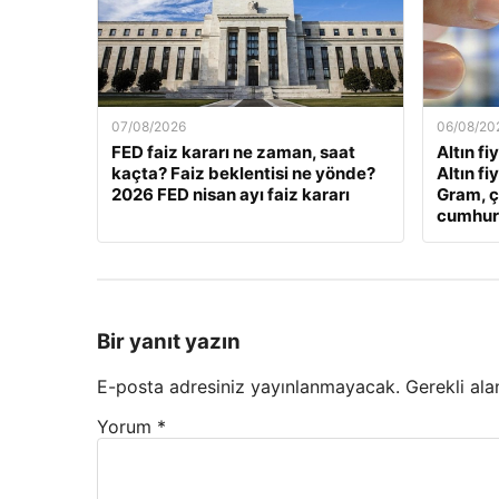
07/08/2026
06/08/20
FED faiz kararı ne zaman, saat
Altın fi
kaçta? Faiz beklentisi ne yönde?
Altın fi
2026 FED nisan ayı faiz kararı
Gram, ç
cumhuriy
Bir yanıt yazın
E-posta adresiniz yayınlanmayacak.
Gerekli ala
Yorum
*