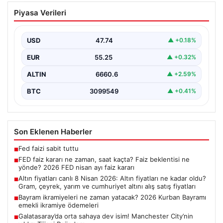
FED faiz kararı ne zaman, saat kaçta?
Piyasa Verileri
Faiz beklentisi ne yönde? 2026 FED
nisan ayı faiz kararı
USD
47.74
▲ +0.18%
EUR
55.25
▲ +0.32%
ALTIN
6660.6
▲ +2.59%
BTC
3099549
▲ +0.41%
Son Eklenen Haberler
Fed faizi sabit tuttu
■
FED faiz kararı ne zaman, saat kaçta? Faiz beklentisi ne
■
yönde? 2026 FED nisan ayı faiz kararı
Altın fiyatları canlı 8 Nisan 2026: Altın fiyatları ne kadar oldu?
■
Gram, çeyrek, yarım ve cumhuriyet altını alış satış fiyatları
Bayram ikramiyeleri ne zaman yatacak? 2026 Kurban Bayramı
■
emekli ikramiye ödemeleri
Galatasaray’da orta sahaya dev isim! Manchester City’nin
■