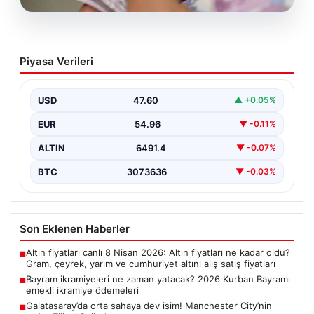
05.08.2026
Bayram ikramiyeleri ne zaman yatacak?
Piyasa Verileri
2026 Kurban Bayramı emekli ikramiye
ödemeleri
USD
47.60
▲ +0.05%
EUR
54.96
▼ -0.11%
ALTIN
6491.4
▼ -0.07%
BTC
3073636
▼ -0.03%
Son Eklenen Haberler
Altın fiyatları canlı 8 Nisan 2026: Altın fiyatları ne kadar oldu?
■
Gram, çeyrek, yarım ve cumhuriyet altını alış satış fiyatları
Bayram ikramiyeleri ne zaman yatacak? 2026 Kurban Bayramı
■
emekli ikramiye ödemeleri
Galatasaray’da orta sahaya dev isim! Manchester City’nin
■