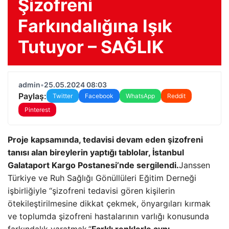
Şizofreni
Farkındalığına Işık
Tutuyor – SAĞLIK
admin
•
25.05.2024 08:03
Paylaş:
Twitter
Facebook
WhatsApp
Reddit
Pinterest
Proje kapsamında, tedavisi devam eden şizofreni
tanısı alan bireylerin yaptığı tablolar, İstanbul
Galataport Kargo Postanesi’nde sergilendi.
Janssen
Türkiye ve Ruh Sağlığı Gönüllüleri Eğitim Derneği
işbirliğiyle “şizofreni tedavisi gören kişilerin
ötekileştirilmesine dikkat çekmek, önyargıları kırmak
ve toplumda şizofreni hastalarının varlığı konusunda