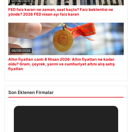
07/08/2026
FED faiz kararı ne zaman, saat kaçta? Faiz beklentisi ne
yönde? 2026 FED nisan ayı faiz kararı
06/08/2026
Altın fiyatları canlı 8 Nisan 2026: Altın fiyatları ne kadar
oldu? Gram, çeyrek, yarım ve cumhuriyet altını alış satış
fiyatları
Son Eklenen Firmalar