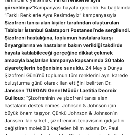
farkındalık yaratmak.”
Farklı renklerle aynı
görseldeyiz
“Kampanyası hayata geçirildi. Bu bağlamda
“Farklı Renklerle Aynı Resimdeyiz” kampanyasıyla
Şizofreni tanısı alan kişiler tarafından oluşturulan
Tablolar İstanbul Galataport Postanesi’nde sergilendi.
Şizofreni hastalığına, toplumun hastalara karşı
önyargılarına ve hastaların bakım verildiği takdirde
hayata katılabileceği gerçeğine dikkat çekmek
amacıyla başlatılan kampanya kapsamında 30 tablo
ziyaretçilerin beğenisine sunuldu.
24 Mayıs Dünya
Şizofreni Günü’nü toplumun tüm renklerini aynı karede
buluşturma günü olarak ilan ettiğini belirten Dr.
Janssen TURGAN Genel Müdür Laetitia Decroix
Guilloux
; “Şizofreninin ve şizofreni tanısı alan
hastaların desteklenmesi Johnson & Johnson için
büyük önem taşıyor. Çünkü Johnson & Johnson’ın
Janssen ilaç şirketi, şizofreninin tedavisinin gidişatını
değiştiren molekülü keşfeden bilim adamı Dr. Paul