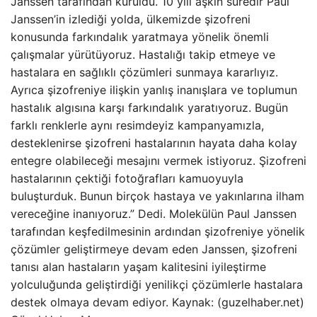
Janssen tarafından kuruldu. 10 yılı aşkın süredir Paul
Janssen’in izlediği yolda, ülkemizde şizofreni
konusunda farkındalık yaratmaya yönelik önemli
çalışmalar yürütüyoruz. Hastalığı takip etmeye ve
hastalara en sağlıklı çözümleri sunmaya kararlıyız.
Ayrıca şizofreniye ilişkin yanlış inanışlara ve toplumun
hastalık algısına karşı farkındalık yaratıyoruz. Bugün
farklı renklerle aynı resimdeyiz kampanyamızla,
desteklenirse şizofreni hastalarının hayata daha kolay
entegre olabileceği mesajını vermek istiyoruz. Şizofreni
hastalarının çektiği fotoğrafları kamuoyuyla
buluşturduk. Bunun birçok hastaya ve yakınlarına ilham
vereceğine inanıyoruz.” Dedi. Molekülün Paul Janssen
tarafından keşfedilmesinin ardından şizofreniye yönelik
çözümler geliştirmeye devam eden Janssen, şizofreni
tanısı alan hastaların yaşam kalitesini iyileştirme
yolculuğunda geliştirdiği yenilikçi çözümlerle hastalara
destek olmaya devam ediyor. Kaynak: (guzelhaber.net)