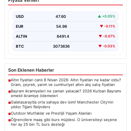
Piyasa Verileri
2026 Kurban Bayramı emekli ikramiye
ödemeleri
USD
47.60
▲ +0.05%
EUR
54.96
▼ -0.11%
ALTIN
6491.4
▼ -0.07%
BTC
3073636
▼ -0.03%
Son Eklenen Haberler
Altın fiyatları canlı 8 Nisan 2026: Altın fiyatları ne kadar oldu?
■
Gram, çeyrek, yarım ve cumhuriyet altını alış satış fiyatları
Bayram ikramiyeleri ne zaman yatacak? 2026 Kurban Bayramı
■
emekli ikramiye ödemeleri
Galatasaray’da orta sahaya dev isim! Manchester City’nin
■
yıldızı Tijjani Reijnders
Outdoor Mutfaklar ve Prestijli Yaşam Alanları
■
Öğrencilere maaş gibi burs müjdesi. O üniversiteyi seçene
■
her ay 25 bin TL burs desteği