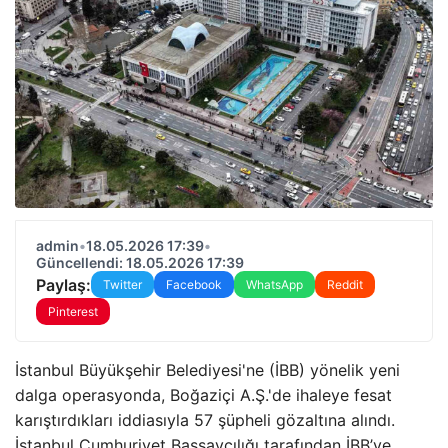
admin
•
18.05.2026 17:39
•
Güncellendi: 18.05.2026 17:39
Paylaş:
Twitter
Facebook
WhatsApp
Reddit
Pinterest
İstanbul Büyükşehir Belediyesi'ne (İBB) yönelik yeni
dalga operasyonda, Boğaziçi A.Ş.'de ihaleye fesat
karıştırdıkları iddiasıyla 57 şüpheli gözaltına alındı.
İstanbul Cumhuriyet Başsavcılığı tarafından İBB’ye