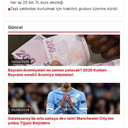
her ay 25 bin TL burs desteği
Taşlı saldırıdan kurtulmak için traktörü grubun üzerine sürdü
■
Güncel
05/08/2026
Bayram ikramiyeleri ne zaman yatacak? 2026 Kurban
Bayramı emekli ikramiye ödemeleri
05/08/2026
Galatasaray’da orta sahaya dev isim! Manchester City’nin
yıldızı Tijjani Reijnders