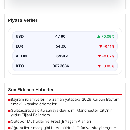
05.08.2026
Galatasaray’da orta sahaya dev isim!
Piyasa Verileri
Manchester City’nin yıldızı Tijjani
Reijnders
USD
47.60
▲ +0.05%
{"title": "Galatasaray Orta Sahaya Dev Transferle
Güçleniyor: Manchester City'nin Yıldızı Tijjani
EUR
54.96
▼ -0.11%
Reijnders"}, "content": "Yaz…
ALTIN
6491.4
▼ -0.07%
BTC
3073636
▼ -0.03%
Son Eklenen Haberler
Bayram ikramiyeleri ne zaman yatacak? 2026 Kurban Bayramı
■
emekli ikramiye ödemeleri
Galatasaray’da orta sahaya dev isim! Manchester City’nin
■
yıldızı Tijjani Reijnders
Outdoor Mutfaklar ve Prestijli Yaşam Alanları
■
Öğrencilere maaş gibi burs müjdesi. O üniversiteyi seçene
■