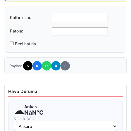
Kullanıcı adı:
Parola:
Beni hatırla
Paylaş:
Hava Durumu
☁
Ankara
NaN°C
ŞEHIR SEÇ