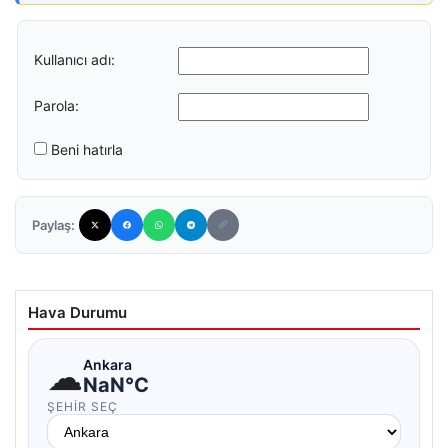
Kullanıcı adı:
Parola:
Beni hatırla
Paylaş:
Hava Durumu
☁
Ankara
NaN°C
ŞEHIR SEÇ