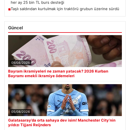
her ay 25 bin TL burs desteği
Taşlı saldırıdan kurtulmak için traktörü grubun üzerine sürdü
■
Güncel
05/08/2026
Bayram ikramiyeleri ne zaman yatacak? 2026 Kurban
Bayramı emekli ikramiye ödemeleri
05/08/2026
Galatasaray’da orta sahaya dev isim! Manchester City’nin
yıldızı Tijjani Reijnders