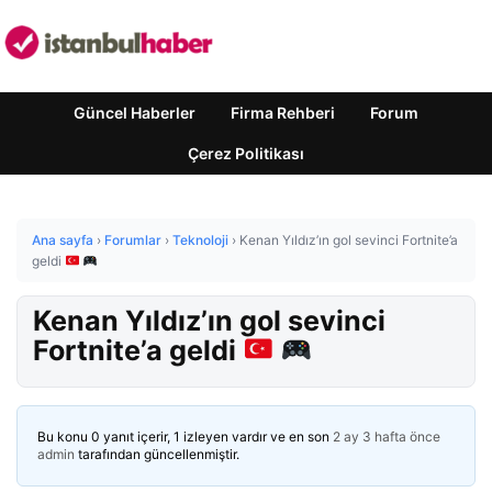
Güncel Haberler
Firma Rehberi
Forum
Çerez Politikası
Ana sayfa
›
Forumlar
›
Teknoloji
›
Kenan Yıldız’ın gol sevinci Fortnite’a
geldi
Kenan Yıldız’ın gol sevinci
Fortnite’a geldi
Bu konu 0 yanıt içerir, 1 izleyen vardır ve en son
2 ay 3 hafta önce
admin
tarafından güncellenmiştir.