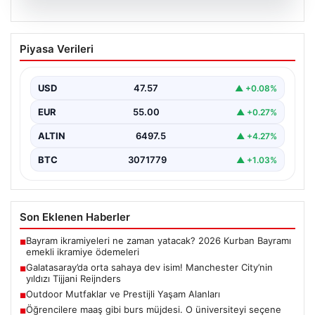
05.08.2026
Galatasaray’da orta sahaya dev isim!
Piyasa Verileri
Manchester City’nin yıldızı Tijjani
Reijnders
USD
47.57
▲ +0.08%
{"title": "Galatasaray Orta Sahaya Dev Transferle
Güçleniyor: Manchester City'nin Yıldızı Tijjani
EUR
55.00
▲ +0.27%
Reijnders"}, "content": "Yaz…
ALTIN
6497.5
▲ +4.27%
BTC
3071779
▲ +1.03%
Son Eklenen Haberler
Bayram ikramiyeleri ne zaman yatacak? 2026 Kurban Bayramı
■
emekli ikramiye ödemeleri
Galatasaray’da orta sahaya dev isim! Manchester City’nin
■
yıldızı Tijjani Reijnders
Outdoor Mutfaklar ve Prestijli Yaşam Alanları
■
Öğrencilere maaş gibi burs müjdesi. O üniversiteyi seçene
■