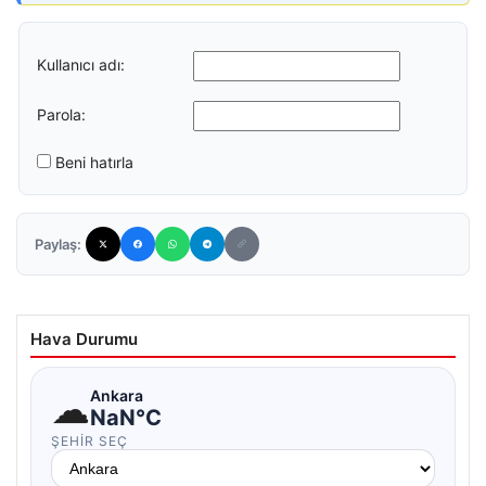
Kullanıcı adı:
Parola:
Beni hatırla
Paylaş:
Hava Durumu
☁
Ankara
NaN°C
ŞEHIR SEÇ