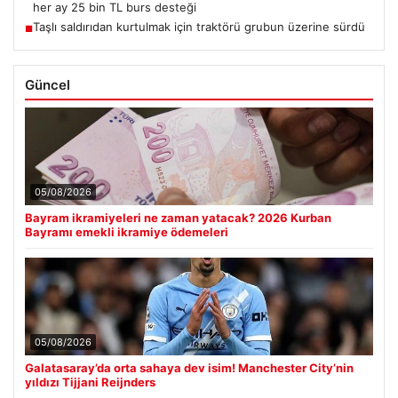
her ay 25 bin TL burs desteği
Taşlı saldırıdan kurtulmak için traktörü grubun üzerine sürdü
■
Güncel
05/08/2026
Bayram ikramiyeleri ne zaman yatacak? 2026 Kurban
Bayramı emekli ikramiye ödemeleri
05/08/2026
Galatasaray’da orta sahaya dev isim! Manchester City’nin
yıldızı Tijjani Reijnders