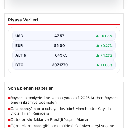
05.08.2026
Galatasaray’da orta sahaya dev isim!
Piyasa Verileri
Manchester City’nin yıldızı Tijjani
Reijnders
USD
47.57
▲ +0.08%
{"title": "Galatasaray Orta Sahaya Dev Transferle
Güçleniyor: Manchester City'nin Yıldızı Tijjani
EUR
55.00
▲ +0.27%
Reijnders"}, "content": "Yaz…
ALTIN
6497.5
▲ +4.27%
BTC
3071779
▲ +1.03%
Son Eklenen Haberler
Bayram ikramiyeleri ne zaman yatacak? 2026 Kurban Bayramı
■
emekli ikramiye ödemeleri
Galatasaray’da orta sahaya dev isim! Manchester City’nin
■
yıldızı Tijjani Reijnders
Outdoor Mutfaklar ve Prestijli Yaşam Alanları
■
Öğrencilere maaş gibi burs müjdesi. O üniversiteyi seçene
■