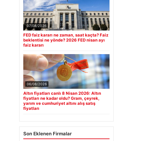
07/08/2026
FED faiz kararı ne zaman, saat kaçta? Faiz
beklentisi ne yönde? 2026 FED nisan ayı
faiz kararı
06/08/2026
Altın fiyatları canlı 8 Nisan 2026: Altın
fiyatları ne kadar oldu? Gram, çeyrek,
yarım ve cumhuriyet altını alış satış
fiyatları
Son Eklenen Firmalar