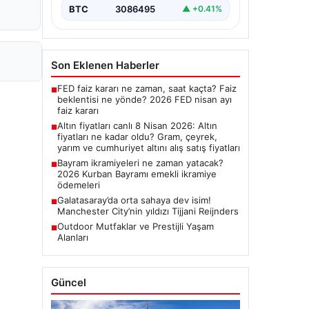
BTC
3086495
▲ +0.41%
Son Eklenen Haberler
FED faiz kararı ne zaman, saat kaçta? Faiz
■
beklentisi ne yönde? 2026 FED nisan ayı
faiz kararı
Altın fiyatları canlı 8 Nisan 2026: Altın
■
fiyatları ne kadar oldu? Gram, çeyrek,
yarım ve cumhuriyet altını alış satış fiyatları
Bayram ikramiyeleri ne zaman yatacak?
■
2026 Kurban Bayramı emekli ikramiye
ödemeleri
Galatasaray’da orta sahaya dev isim!
■
Manchester City’nin yıldızı Tijjani Reijnders
Outdoor Mutfaklar ve Prestijli Yaşam
■
Alanları
Güncel