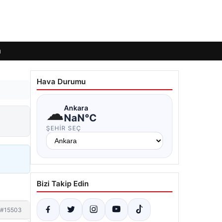
ı
Hava Durumu
☁
Ankara
NaN°C
ŞEHIR SEÇ
Bizi Takip Edin
#15503