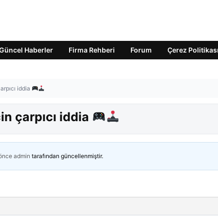
Güncel Haberler
Firma Rehberi
Forum
Çerez Politikas
çarpıcı iddia
çin çarpıcı iddia
 önce
admin
tarafından güncellenmiştir.