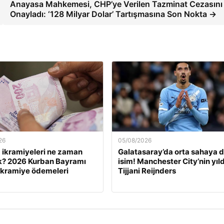
Anayasa Mahkemesi, CHP’ye Verilen Tazminat Cezasını
Onayladı: ‘128 Milyar Dolar’ Tartışmasına Son Nokta →
26
05/08/2026
ikramiyeleri ne zaman
Galatasaray’da orta sahaya 
k? 2026 Kurban Bayramı
isim! Manchester City’nin yıld
ikramiye ödemeleri
Tijjani Reijnders