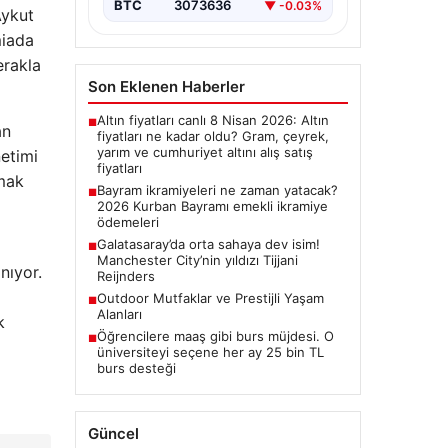
BTC
3073636
▼ -0.03%
Aykut
miada
erakla
Son Eklenen Haberler
Altın fiyatları canlı 8 Nisan 2026: Altın
■
an
fiyatları ne kadar oldu? Gram, çeyrek,
yarım ve cumhuriyet altını alış satış
netimi
fiyatları
şmak
Bayram ikramiyeleri ne zaman yatacak?
■
2026 Kurban Bayramı emekli ikramiye
ödemeleri
Galatasaray’da orta sahaya dev isim!
■
Manchester City’nin yıldızı Tijjani
nıyor.
Reijnders
Outdoor Mutfaklar ve Prestijli Yaşam
■
Alanları
k
Öğrencilere maaş gibi burs müjdesi. O
■
üniversiteyi seçene her ay 25 bin TL
burs desteği
Güncel