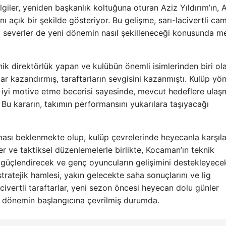
giler, yeniden başkanlık koltuğuna oturan Aziz Yıldırım’ın, 
 açık bir şekilde gösteriyor. Bu gelişme, sarı-lacivertli ca
l severler de yeni dönemin nasıl şekilleneceği konusunda m
k direktörlük yapan ve kulübün önemli isimlerinden biri ol
r kazandırmış, taraftarların sevgisini kazanmıştı. Kulüp yö
 iyi motive etme becerisi sayesinde, mevcut hedeflere ula
Bu kararın, takımın performansını yukarılara taşıyacağı
sı beklenmekte olup, kulüp çevrelerinde heyecanla karşıla
r ve taktiksel düzenlemelerle birlikte, Kocaman’ın teknik
ni güçlendirecek ve genç oyuncuların gelişimini destekleyece
tratejik hamlesi, yakın gelecekte saha sonuçlarını ve lig
civertli taraftarlar, yeni sezon öncesi heyecan dolu günler
i dönemin başlangıcına çevrilmiş durumda.