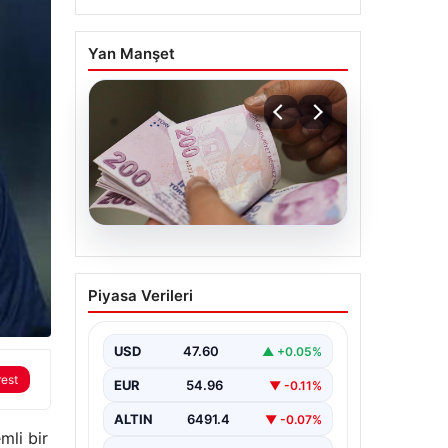
Yan Manşet
05.08.2026
Bayram ikramiyeleri ne
Piyasa Verileri
zaman yatacak? 2026
Kurban Bayramı emekli
ikramiye ödemeleri
USD
47.60
▲ +0.05%
rest
EUR
54.96
▼ -0.11%
ALTIN
6491.4
▼ -0.07%
li bir