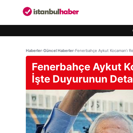
Haberler
›
Güncel Haberler
›
Fenerbahçe Aykut Kocaman’ı Re
Fenerbahçe Aykut Ko
İşte Duyurunun Deta