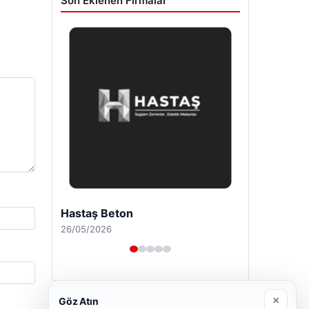
Son Eklenen Firmalar
Prenses Night Club
29/04/2026
×
Göz Atın