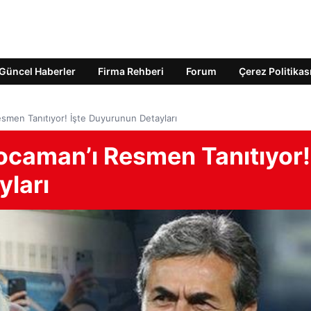
Güncel Haberler
Firma Rehberi
Forum
Çerez Politikas
smen Tanıtıyor! İşte Duyurunun Detayları
caman’ı Resmen Tanıtıyor!
yları