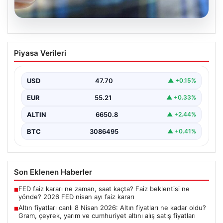
06.08.2026
Altın fiyatları canlı 8 Nisan 2026: Altın
Piyasa Verileri
fiyatları ne kadar oldu? Gram, çeyrek,
yarım ve cumhuriyet altını alış satış
fiyatları
USD
47.70
▲ +0.15%
EUR
55.21
▲ +0.33%
ALTIN
6650.8
▲ +2.44%
BTC
3086495
▲ +0.41%
Son Eklenen Haberler
FED faiz kararı ne zaman, saat kaçta? Faiz beklentisi ne
■
yönde? 2026 FED nisan ayı faiz kararı
Altın fiyatları canlı 8 Nisan 2026: Altın fiyatları ne kadar oldu?
■
Gram, çeyrek, yarım ve cumhuriyet altını alış satış fiyatları