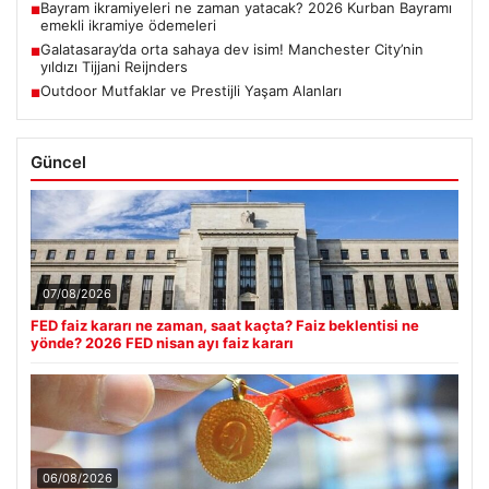
Bayram ikramiyeleri ne zaman yatacak? 2026 Kurban Bayramı
■
emekli ikramiye ödemeleri
Galatasaray’da orta sahaya dev isim! Manchester City’nin
■
yıldızı Tijjani Reijnders
Outdoor Mutfaklar ve Prestijli Yaşam Alanları
■
Güncel
07/08/2026
FED faiz kararı ne zaman, saat kaçta? Faiz beklentisi ne
yönde? 2026 FED nisan ayı faiz kararı
06/08/2026