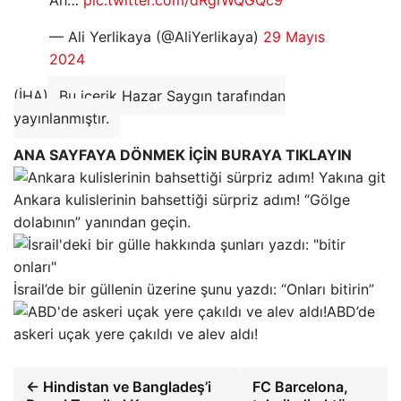
Ah…
pic.twitter.com/dRgiWQGQc9
— Ali Yerlikaya (@AliYerlikaya)
29 Mayıs
2024
(İHA)
Bu içerik Hazar Saygın tarafından
yayınlanmıştır.
ANA SAYFAYA DÖNMEK İÇİN BURAYA TIKLAYIN
Ankara kulislerinin bahsettiği sürpriz adım! “Gölge
dolabının” yanından geçin.
İsrail’de bir güllenin üzerine şunu yazdı: “Onları bitirin”
ABD’de
askeri uçak yere çakıldı ve alev aldı!
← Hindistan ve Bangladeş’i
FC Barcelona,