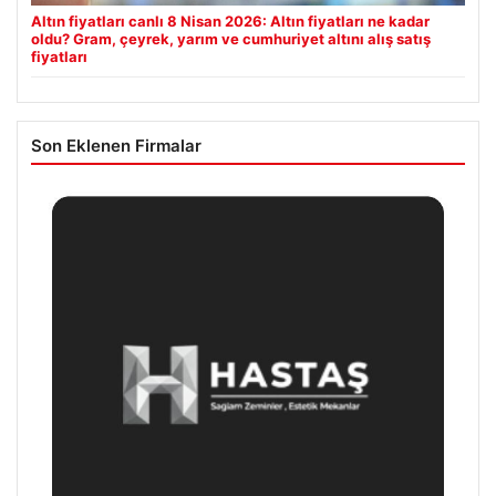
Altın fiyatları canlı 8 Nisan 2026: Altın fiyatları ne kadar
oldu? Gram, çeyrek, yarım ve cumhuriyet altını alış satış
fiyatları
Son Eklenen Firmalar