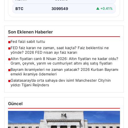
BTC
3099549
▲ +0.41%
Son Eklenen Haberler
Fed faizi sabit tuttu
■
FED faiz kararı ne zaman, saat kaçta? Faiz beklentisi ne
■
yönde? 2026 FED nisan ayı faiz kararı
Altın fiyatları canlı 8 Nisan 2026: Altın fiyatları ne kadar oldu?
■
Gram, çeyrek, yarım ve cumhuriyet altını alış satış fiyatları
Bayram ikramiyeleri ne zaman yatacak? 2026 Kurban Bayramı
■
emekli ikramiye ödemeleri
Galatasaray’da orta sahaya dev isim! Manchester City’nin
■
yıldızı Tijjani Reijnders
Güncel