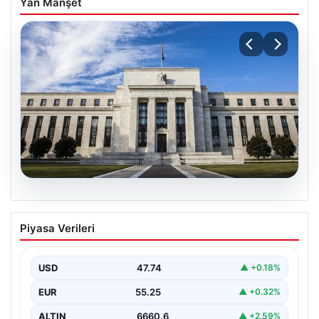
Yan Manşet
07.08.2026
FED faiz kararı ne zaman, saat kaçta?
Piyasa Verileri
Faiz beklentisi ne yönde? 2026 FED
nisan ayı faiz kararı
USD
47.74
▲ +0.18%
EUR
55.25
▲ +0.32%
ALTIN
6660.6
▲ +2.59%