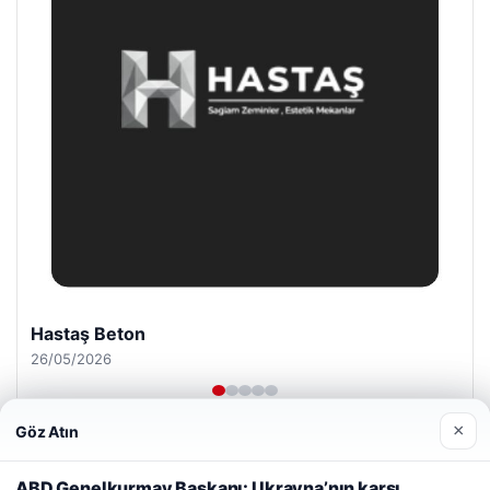
Prenses Night Club
29/04/2026
×
Göz Atın
Web sitemizi nasıl kullandığınızı daha iyi anlayabilmek,
deneyiminizi kişiselleştirmek ve geliştirmek amacıyla çerezler
ABD Genelkurmay Başkanı: Ukrayna’nın karşı